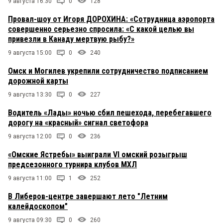
9 августа 16:30
0
128
Провал-шоу от Игоря ДОРОХИНА: «Сотрудница аэропорта
совершенно серьезно спросила: «С какой целью вы
привезли в Канаду мертвую рыбу?»
9 августа 15:00
0
240
Омск и Могилев укрепили сотрудничество подписанием
дорожной карты
9 августа 13:30
0
227
Водитель «Лады» ночью сбил пешехода, перебегавшего
дорогу на «красный» сигнал светофора
9 августа 12:00
0
236
«Омские Ястребы» выиграли VI омский розыгрыш
предсезонного турнира клубов МХЛ
9 августа 11:00
1
252
В Либеров-центре завершают лето "Летним
калейдоскопом"
9 августа 09:30
0
260