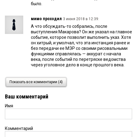
было.
мимо проходил
3 июня 2018 в 12:39:
А что обсуждать-то собрались, после
выступления Макарова? Он же указал на главное
событие, которое позволит выполнить указ. Хотя
он хитрый, и умолчал, что эта инстанция ранее и
без передачи ее МЭР со своими рисовальными
функциями справлялась — аккурат с начала
века, после событий по перетряске ведомства
через уголовное дело в конце прошлого века.
Алексей
2 июня 2018 в 06:31:
Показать все комментарии (4)
Федеральная власть задачи перед регионами
ставит. Пусть и финансирует их выполнение.
Ваш комментарий
Имя
Комментарий