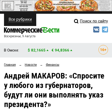
Все рубрики
Поиск по сайту
ПОЛИТИКА
Свежий выпуск
Медиа
ФИНАНСЫ
Воскресенье, 9 Августа
Кто есть кто
НЕДВИЖИМОСТЬ
В Омске:
$ 82,1665
€ 94,8366
Интервью
БИЗНЕС
Главная
→
Новости
→
Финансы
Мнения
ОБЩЕСТВО
Андрей МАКАРОВ: «Спросите
Рейтинги
ЗАКОН
у любого из губернаторов,
Блоги
НОВОСТИ КОМПАНИЙ
будут ли они выполнять указ
Архив
ПРОИСШЕСТВИЯ
президента?»