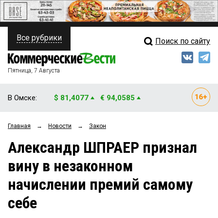
Все рубрики
Поиск по сайту
ПОЛИТИКА
Свежий выпуск
Медиа
ФИНАНСЫ
Пятница, 7 Августа
Кто есть кто
НЕДВИЖИМОСТЬ
В Омске:
$ 81,4077
€ 94,0585
Интервью
БИЗНЕС
Главная
→
Новости
→
Закон
Мнения
ОБЩЕСТВО
Александр ШПРАЕР признал
Рейтинги
ЗАКОН
вину в незаконном
Блоги
НОВОСТИ КОМПАНИЙ
начислении премий самому
Архив
ПРОИСШЕСТВИЯ
себе