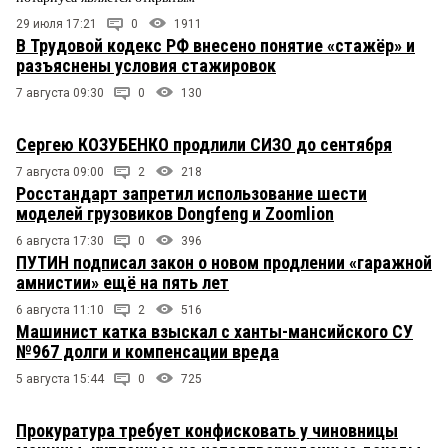
29 июля 17:21
0
1911
В Трудовой кодекс РФ внесено понятие «стажёр» и
разъяснены условия стажировок
7 августа 09:30
0
130
Сергею КОЗУБЕНКО продлили СИЗО до сентября
7 августа 09:00
2
218
Росстандарт запретил использование шести
моделей грузовиков Dongfeng и Zoomlion
6 августа 17:30
0
396
ПУТИН подписал закон о новом продлении «гаражной
амнистии» ещё на пять лет
6 августа 11:10
2
516
Машинист катка взыскал с ханты-мансийского СУ
№967 долги и компенсации вреда
5 августа 15:44
0
725
Прокуратура требует конфисковать у чиновницы