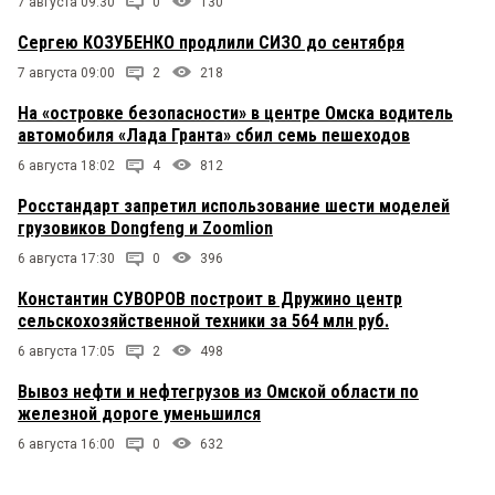
7 августа 09:30
0
130
Сергею КОЗУБЕНКО продлили СИЗО до сентября
7 августа 09:00
2
218
На «островке безопасности» в центре Омска водитель
автомобиля «Лада Гранта» сбил семь пешеходов
6 августа 18:02
4
812
Росстандарт запретил использование шести моделей
грузовиков Dongfeng и Zoomlion
6 августа 17:30
0
396
Константин СУВОРОВ построит в Дружино центр
сельскохозяйственной техники за 564 млн руб.
6 августа 17:05
2
498
Вывоз нефти и нефтегрузов из Омской области по
железной дороге уменьшился
6 августа 16:00
0
632