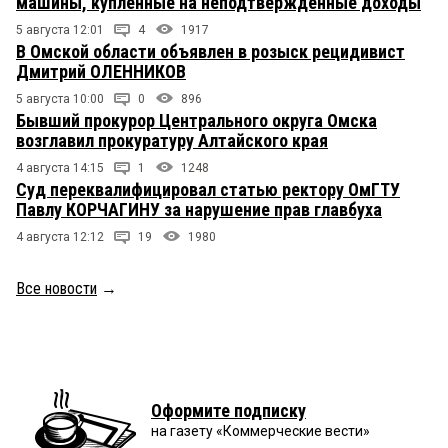
машины, купленные на неподтвержденные доходы
5 августа 12:01
4
1917
В Омской области объявлен в розыск рецидивист
Дмитрий ОЛЕННИКОВ
5 августа 10:00
0
896
Бывший прокурор Центрального округа Омска
возглавил прокуратуру Алтайского края
4 августа 14:15
1
1248
Суд переквалифицировал статью ректору ОмГТУ
Павлу КОРЧАГИНУ за нарушение прав главбуха
4 августа 12:12
19
1980
Все новости
→
Оформите подписку
на газету «Коммерческие вести»