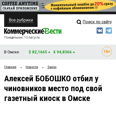
Все рубрики
Поиск по сайту
ПОЛИТИКА
Свежий выпуск
Медиа
ФИНАНСЫ
Понедельник, 10 Августа
Кто есть кто
НЕДВИЖИМОСТЬ
В Омске:
$ 82,1665
€ 94,8366
Интервью
БИЗНЕС
Главная
→
Новости
→
Закон
Мнения
ОБЩЕСТВО
Алексей БОБОШКО отбил у
Рейтинги
ЗАКОН
чиновников место под свой
Блоги
НОВОСТИ КОМПАНИЙ
газетный киоск в Омске
Архив
ПРОИСШЕСТВИЯ