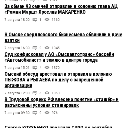
29 июля 17:21
0
2327
За обман 93 омичей отправлен в колонию глава АЦ
«Ромни Марш» Ярослав МАКАРЕНКО
7 августа 18:00
1
1160
В Омске свердловского бизнесмена обвинили в даче
взятки
7 августа 16:30
0
1345
Суд конфисковал у АО «Омскавтотранс» бассейн
«Автомобилист» и землю в центре города
7 августа 15:01
4
1370
Омский облсуд арестовал и отправил в колонию
ПЫЖОВА и РЫГАЕВА по делу о запрещенной
организации
7 августа 12:00
5
1063
В Трудовой кодекс РФ внесено понятие «стажёр» и
разъяснены условия стажировок
7 августа 09:30
0
976
Сергею КОЗУБЕНКО продлили СИЗО до сентября