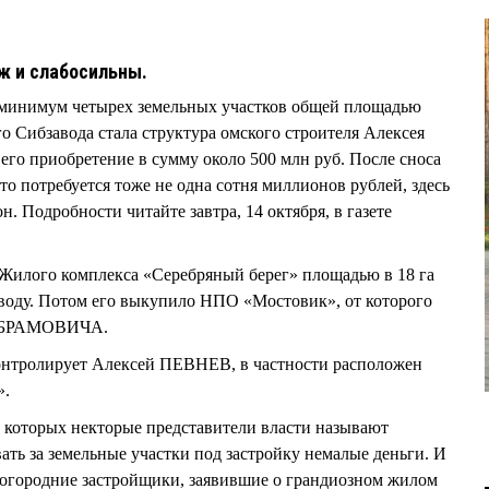
ж и слабосильны.
к минимум четырех земельных участков общей площадью
о Сибзавода стала структура омского строителя Алексея
о приобретение в сумму около 500 млн руб. После сноса
что потребуется тоже не одна сотня миллионов рублей, здесь
 Подробности читайте завтра, 14 октября, в газете
 Жилого комплекса «Серебряный берег» площадью в 18 га
аводу. Потом его выкупило НПО «Мостовик», от которого
а АБРАМОВИЧА.
контролирует Алексей ПЕВНЕВ, в частности расположен
».
, которых некторые представители власти называют
ть за земельные участки под застройку немалые деньги. И
ногородние застройщики, заявившие о грандиозном жилом