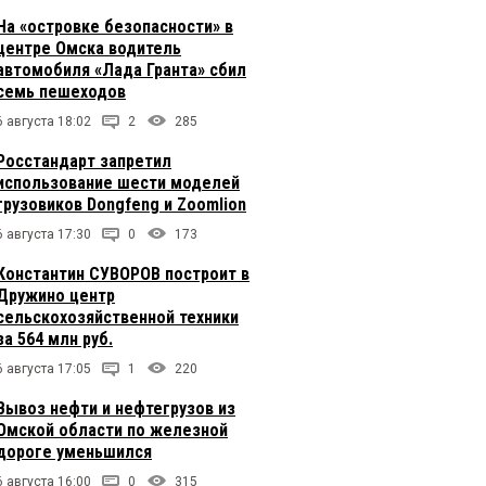
На «островке безопасности» в
центре Омска водитель
автомобиля «Лада Гранта» сбил
семь пешеходов
6 августа 18:02
2
285
Росстандарт запретил
использование шести моделей
грузовиков Dongfeng и Zoomlion
6 августа 17:30
0
173
Константин СУВОРОВ построит в
Дружино центр
сельскохозяйственной техники
за 564 млн руб.
6 августа 17:05
1
220
Вывоз нефти и нефтегрузов из
Омской области по железной
дороге уменьшился
6 августа 16:00
0
315