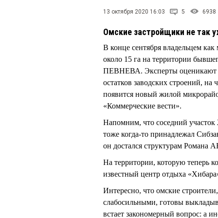
13 октября 2020 16:03
5
6938
Омские застройщики не так у
В конце сентября владельцем ка
около 15 га на территории бывшег
ПЕВНЕВА. Эксперты оценикают ег
остатков заводских строений, на 
появится новый жилой микрорайон.
«Коммерческие вести».
Напомним, что соседний участок
тоже когда-то принадлежал Сибз
он достался структурам Роман
На территории, которую теперь 
известный центр отдыха «Хибара
Интересно, что омские строители
слабосильными, готовы выкладыва
встает закономерный вопрос: а и