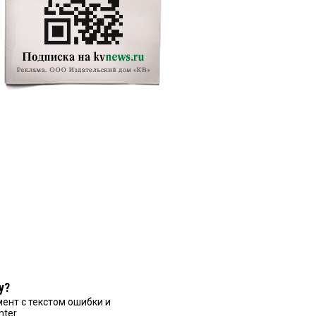
у?
ент с текстом ошибки и
nter.