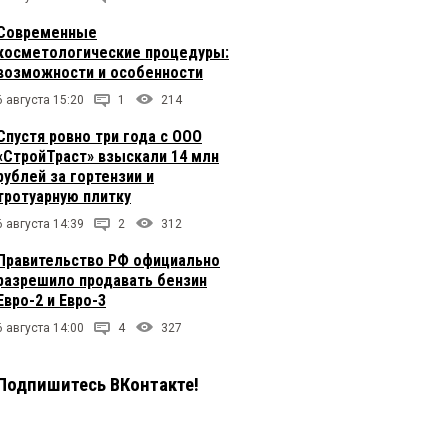
Современные
косметологические процедуры:
возможности и особенности
6 августа 15:20
1
214
Спустя ровно три года с ООО
«СтройТраст» взыскали 14 млн
рублей за гортензии и
тротуарную плитку
6 августа 14:39
2
312
Правительство РФ официально
разрешило продавать бензин
Евро-2 и Евро-3
6 августа 14:00
4
327
Подпишитесь ВКонтакте!