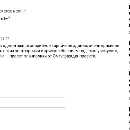
ря 2020 в 20:17:
ные»?
12:47:
ть одноэтажное аварийное кирпичное здание, очень красивое
ть эскиз реставрации с приспособлением под школу искусств,
рию — проект планировки от Омскгражданпроекта.
:
 100млн может отлететь. Одну трубу надо демонтировать по
ту демонтажа под контролем всяких нездоров
6:56:
ллионов рублей на снос бывших цехов — это явно гипербола!