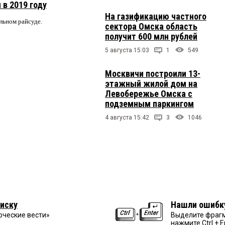
 в 2019 году
На газификацию частного
альном райсуде.
сектора Омска область
получит 600 млн рублей
5 августа 15:03
1
549
Москвичи построили 13-
этажный жилой дом на
Левобережье Омска с
подземным паркингом
4 августа 15:42
3
1046
иску
Нашли ошибк
рческие вести»
Выделите фрагм
нажмите Ctrl + E