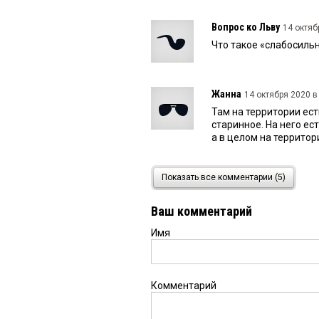
Вопрос ко Льву
14 октяб
Что такое «слабосиль
Жанна
14 октября 2020 в 
Там на территории ес
старинное. На него ес
а в целом на террито
Q
14 октября 2020 в 12:45
Показать все комментарии (5)
На демонтаж легко до
утверждённому проек
Ваш комментарий
Имя
Омич
13 октября 2020 в 1
Ну несколько сотен ми
Комментарий