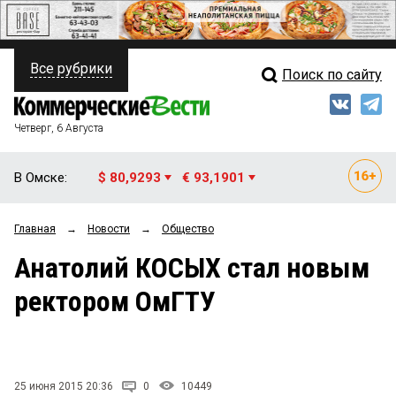
Все рубрики
Поиск по сайту
ПОЛИТИКА
Свежий выпуск
Медиа
ФИНАНСЫ
Четверг, 6 Августа
Кто есть кто
НЕДВИЖИМОСТЬ
В Омске:
$ 80,9293
€ 93,1901
Интервью
БИЗНЕС
Главная
→
Новости
→
Общество
Мнения
ОБЩЕСТВО
Анатолий КОСЫХ стал новым
Рейтинги
ЗАКОН
ректором ОмГТУ
Блоги
НОВОСТИ КОМПАНИЙ
Архив
ПРОИСШЕСТВИЯ
25 июня 2015 20:36
0
10449