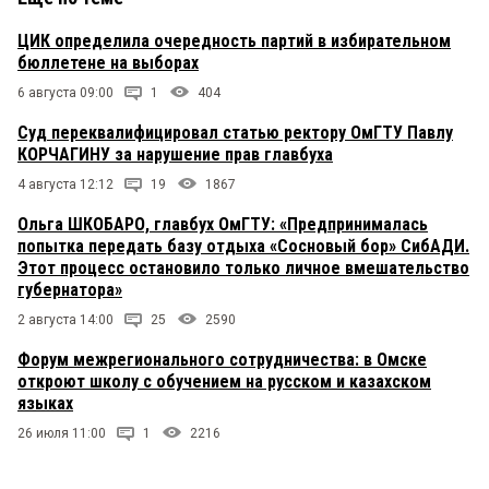
ЦИК определила очередность партий в избирательном
бюллетене на выборах
6 августа 09:00
1
404
Суд переквалифицировал статью ректору ОмГТУ Павлу
КОРЧАГИНУ за нарушение прав главбуха
4 августа 12:12
19
1867
Ольга ШКОБАРО, главбух ОмГТУ: «Предпринималась
попытка передать базу отдыха «Сосновый бор» СибАДИ.
Этот процесс остановило только личное вмешательство
губернатора»
2 августа 14:00
25
2590
Форум межрегионального сотрудничества: в Омске
откроют школу с обучением на русском и казахском
языках
26 июля 11:00
1
2216