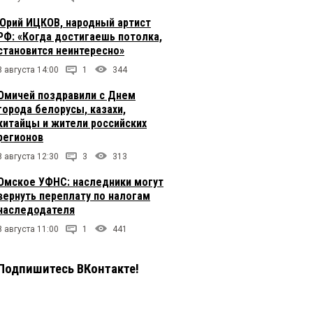
Юрий ИЦКОВ, народный артист
РФ: «Когда достигаешь потолка,
становится неинтересно»
8 августа 14:00
1
344
Омичей поздравили с Днем
города белорусы, казахи,
китайцы и жители российских
регионов
8 августа 12:30
3
313
Омское УФНС: наследники могут
вернуть переплату по налогам
наследодателя
8 августа 11:00
1
441
Подпишитесь ВКонтакте!