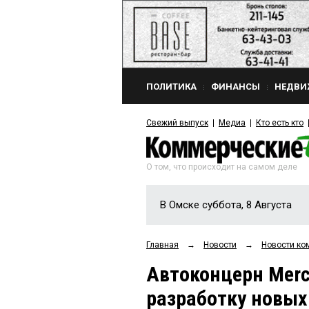
ПОЛИТИКА
ФИНАНСЫ
НЕДВИ
Свежий выпуск
Медиа
Кто есть кто
О том, что происходит на самом деле
В Омске суббота, 8 Августа
Главная
→
Новости
→
Новости ко
Автоконцерн Merc
разработку новых