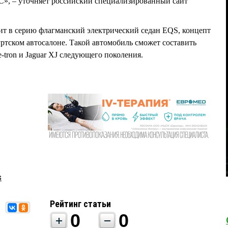
QC
», – уточняет российский специализированный сайт
тит в серию флагманский электрический седан EQS, концепт
ртском автосалоне. Такой автомобиль сможет составить
e-tron и Jaguar XJ следующего поколения.
s
Рейтинг статьи
0
0