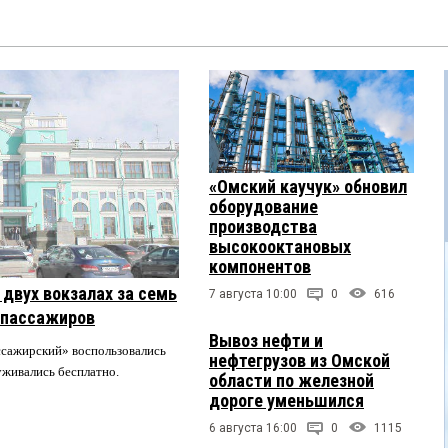
«Омский каучук» обновил
оборудование
производства
высокооктановых
компонентов
двух вокзалах за семь
7 августа 10:00
0
616
 пассажиров
Вывоз нефти и
ссажирский» воспользовались
нефтегрузов из Омской
луживались бесплатно.
области по железной
дороге уменьшился
6 августа 16:00
0
1115