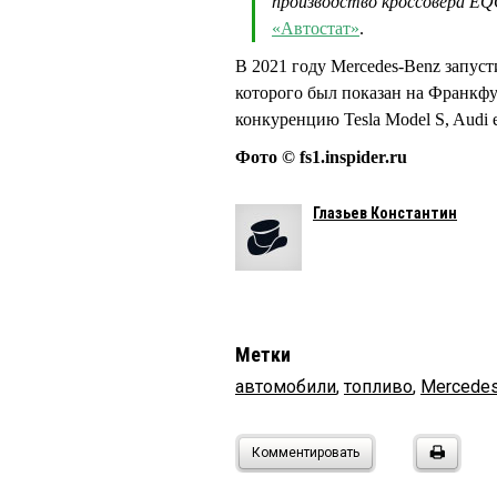
производство кроссовера E
«Автостат»
.
В 2021 году Mercedes-Benz запус
которого был показан на Франкфу
конкуренцию Tesla Model S, Audi 
Фото © fs1.inspider.ru
Глазьев Константин
Метки
автомобили
,
топливо
,
Mercede
Комментировать