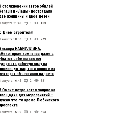
В столкновении автомобилей
Renault и «Лады» пострадали
две женщины и двое детей
8 августа 21:48
0
183
С Днем строителя!
8 августа 18:00
1
243
Эльвира НАБИУЛЛИНА:
«Некоторые компании даже в
убыток себе пытаются
удержать рабочую силу на
производствах, хотя спрос в их
секторах объективно падает»
8 августа 16:45
2
321
В Омске остро встал запрос на
площадки для мероприятий –
нужно что-то кроме Любинского
проспекта
8 августа 15:30
1
503