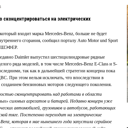
5
ю сконцентрироваться на электрических
который входит марка Mercedes-Benz, больше не будет
утреннего сгорания, сообщил порталу Auto Motor und Sport
ус ШЭФЕР.
 недавно Daimler выпустил шестицилиндровые рядные
елого ряда моделей, в том числе Mercedes-Benz E-Class и S-
последними, так как в дальнейшей стратегии концерна пока
ДВС. При этом нельзя исключать, что впоследствии в
ад созданием бензиновых моторов следующего поколения.
лностью сконцентрировать над работами в области
ных» силовых агрегатов и батарей. Недавно концерн уже
ческих автомобилей, грузовиков и автобусов, работающих
ской тяге. Постепенно переходит на электрические
-Benz, которая в мае нынешнего года запустила серийное