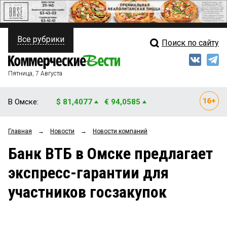
Все рубрики
Поиск по сайту
ПОЛИТИКА
Свежий выпуск
Медиа
ФИНАНСЫ
Пятница, 7 Августа
Кто есть кто
НЕДВИЖИМОСТЬ
В Омске:
$ 81,4077
€ 94,0585
Интервью
БИЗНЕС
Главная
→
Новости
→
Новости компаний
Мнения
ОБЩЕСТВО
Банк ВТБ в Омске предлагает
Рейтинги
ЗАКОН
экспресс-гарантии для
Блоги
НОВОСТИ КОМПАНИЙ
участников госзакупок
Архив
ПРОИСШЕСТВИЯ