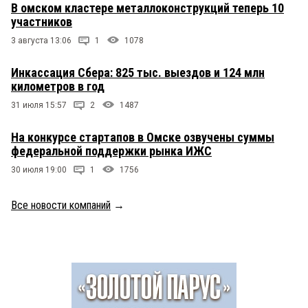
В омском кластере металлоконструкций теперь 10
участников
3 августа 13:06
1
1078
Инкассация Сбера: 825 тыс. выездов и 124 млн
километров в год
31 июля 15:57
2
1487
На конкурсе стартапов в Омске озвучены суммы
федеральной поддержки рынка ИЖС
30 июля 19:00
1
1756
Все новости компаний
→