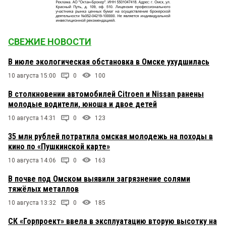
СВЕЖИЕ НОВОСТИ
В июле экологическая обстановка в Омске ухудшилась
10 августа 15:00
0
100
В столкновении автомобилей Citroen и Nissan ранены
молодые водители, юноша и двое детей
10 августа 14:31
0
123
35 млн рублей потратила омская молодежь на походы в
кино по «Пушкинской карте»
10 августа 14:06
0
163
В почве под Омском выявили загрязнение солями
тяжёлых металлов
10 августа 13:32
0
185
СК «Горпроект» ввела в эксплуатацию вторую высотку на