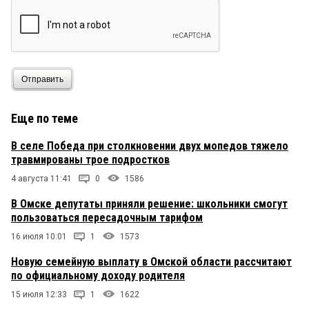
ДЕНЬГИ ИНВАЛИДАМ И СИРОТАМ В ПЕРВУЮ
ОЧЕРЕДЬ
Отправить
Еще по теме
В селе Победа при столкновении двух мопедов тяжело
травмированы трое подростков
4 августа 11:41
0
1586
В Омске депутаты приняли решение: школьники смогут
пользоваться пересадочным тарифом
16 июля 10:01
1
1573
Новую семейную выплату в Омской области рассчитают
по официальному доходу родителя
15 июля 12:33
1
1622