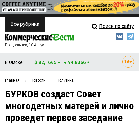
Все рубрики
Поиск по сайту
ПОЛИТИКА
Свежий выпуск
Медиа
ФИНАНСЫ
Понедельник, 10 Августа
Кто есть кто
НЕДВИЖИМОСТЬ
В Омске:
$ 82,1665
€ 94,8366
Интервью
БИЗНЕС
Главная
→
Новости
→
Политика
Мнения
ОБЩЕСТВО
БУРКОВ создаст Совет
Рейтинги
ЗАКОН
многодетных матерей и лично
Блоги
НОВОСТИ КОМПАНИЙ
проведет первое заседание
Архив
ПРОИСШЕСТВИЯ