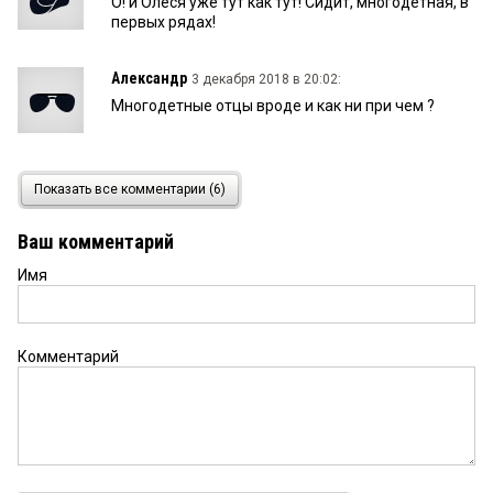
О! и Олеся уже тут как тут! Сидит, многодетная, в
первых рядах!
Александр
3 декабря 2018 в 20:02:
Многодетные отцы вроде и как ни при чем ?
Александр
3 декабря 2018 в 20:00:
Показать все комментарии (6)
А многодетные отцы вроде как и ни при чем ?
Ваш комментарий
Имя
николай
3 декабря 2018 в 18:32:
Моя жена хорошо разберается в подержке
многодетных семей воспитала 3 детей
вврастила племянника до 18. И теперь опекун
Комментарий
моим внукам аот она то вам раскажет что
волнует многодетных матерей.
СТАЛИН
3 декабря 2018 в 18:31:
ДЛЯ ЧЕГО РАЗДУВАТЬ ШТАТ ОТДАЙТЕ ЭТИ