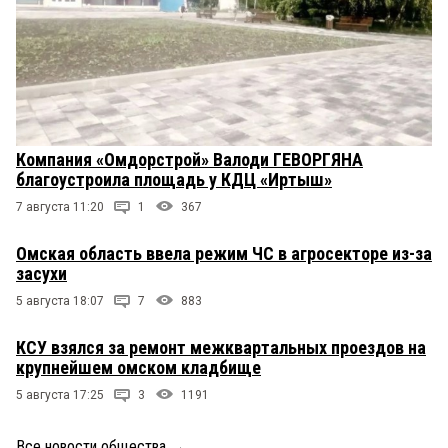
Компания «Омдорстрой» Валоди ГЕВОРГЯНА
благоустроила площадь у КДЦ «Иртыш»
7 августа 11:20
1
367
Омская область ввела режим ЧС в агросекторе из-за
засухи
5 августа 18:07
7
883
КСУ взялся за ремонт межквартальных проездов на
крупнейшем омском кладбище
5 августа 17:25
3
1191
Все новости общества
→