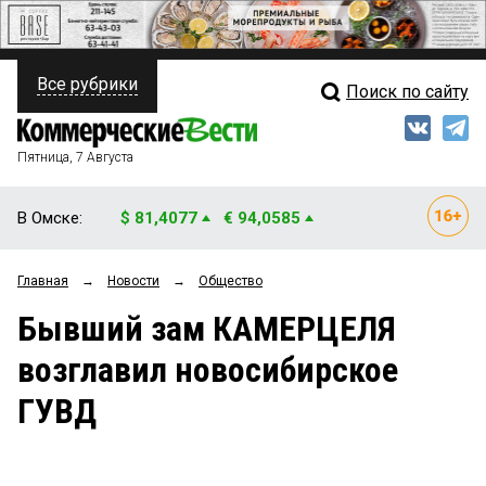
Все рубрики
Поиск по сайту
ПОЛИТИКА
Свежий выпуск
Медиа
ФИНАНСЫ
Пятница, 7 Августа
Кто есть кто
НЕДВИЖИМОСТЬ
В Омске:
$ 81,4077
€ 94,0585
Интервью
БИЗНЕС
Главная
→
Новости
→
Общество
Мнения
ОБЩЕСТВО
Бывший зам КАМЕРЦЕЛЯ
Рейтинги
ЗАКОН
возглавил новосибирское
Блоги
НОВОСТИ КОМПАНИЙ
ГУВД
Архив
ПРОИСШЕСТВИЯ