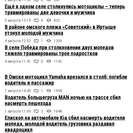
Ещё в одном селе столкнулись мотоциклы – теперь
травмированы две девочки и мужчина
5 августа 13:19
0
832
В районе омского пляжа «Советский» в Иртыше
утонул молодой мужчина
4 августа 12:52
1
1209
В селе Победа при столкновении двух мопедов
тяжело травмированы трое подростков
4 августа 11:41
0
1142
В Омске мотоцикл Yamaha врезался в столб: погибли
водитель и пассажир
1 августа 14:45
1
1938
Водитель большегруза MAN ночью на трассе сбил
насмерть пешехода
1 августа 11:00
2
1648
Епископ на автомобиле Kia сбил насмерть водителя
мопеда, молодой водитель грузовика раздавил
квадроцикл