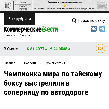
Все рубрики
Поиск по сайту
ПОЛИТИКА
Свежий выпуск
Медиа
ФИНАНСЫ
Пятница, 7 Августа
Кто есть кто
НЕДВИЖИМОСТЬ
В Омске:
$ 81,4077
€ 94,0585
Интервью
БИЗНЕС
Главная
→
Новости
→
Происшествия
Мнения
ОБЩЕСТВО
Чемпионка мира по тайскому
Рейтинги
ЗАКОН
боксу выстрелила в
Блоги
НОВОСТИ КОМПАНИЙ
соперницу по автодороге
Архив
ПРОИСШЕСТВИЯ