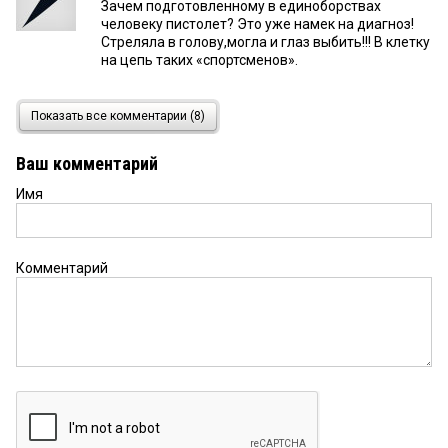
Зачем подготовленному в единоборствах
человеку пистолет? Это уже намек на диагноз!
Стреляла в голову,могла и глаз выбить!!! В клетку
на цепь таких «спортсменов».
Хозть
25 августа 2015 в 11:55:
Показать все комментарии (8)
Это в т.ч. последствия фильма «Не бойся, я с
тобой» — наплодили боевых искусств, а теперь не
Ваш комментарий
знают как разрулить. С травматами аналогично.
При том половина всей этой ****йни выросла на
Имя
лозунгах об удвоении валового внутреннего
продукта.С2Н5ОН он и в Африке этанол, не
зависимо от торговой наценки.
Комментарий
Валерий
25 августа 2015 в 10:36:
...это дети дешового спирта,широко
распространенного в начале 90 х в
России...,последствия его употребления
родителями сказывается плохо на психику
потомства...,в итоге -Зомби!!!
Ваня
25 августа 2015 в 10:10: