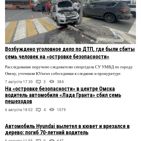
Возбуждено уголовное дело по ДТП, где были сбиты
семь человек на «островке безопасности»
Расследование поручено следователю спецотдела СУ УМВД по городу
Омску, уточнили KVnews собеседники в следкоме и прокуратуре.
7 августа 17:30
3
384
На «островке безопасности» в центре Омска
водитель автомобиля «Лада Гранта» сбил семь
пешеходов
6 августа 18:02
4
1079
Автомобиль Hyundai вылетел в кювет и врезался в
дерево: погиб 70-летний водитель
6 августа 11:55
0
647