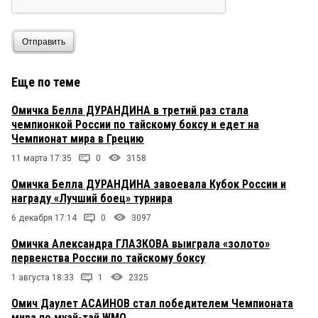
Какая тут версия стрелка, на поверхности
уголовное дело, которое на реальный срок тянет.
Не дала обогнать, какая глупость. Если на
Отправить
каждую мадам, которая привыкла соблюдать
только свои интересы, обращать внимание то
патронов не хватит.
Еще по теме
житель
Омичка Белла ДУРАНДИНА в третий раз стала
25 августа 2015 в 08:33:
чемпионкой России по тайскому боксу и едет на
НЕ понял — а зачем из пистолета??? При таких
Чемпионат мира в Грецию
титулах могла бы и просто рыло начистить!!???
Ни кого не оправдываю и не сужу, но на дороге
11 марта 17:35
0
3158
всякое происходит! То, что написано в статье
очень похоже на версию терпилы. Не плохо бы
Омичка Белла ДУРАНДИНА завоевала Кубок России и
опубликовать версию стрелка.
награду «Лучший боец» турнира
6 декабря 17:14
0
3097
Евгений
25 августа 2015 в 07:21:
Омичка Александра ГЛАЗКОВА выиграла «золото»
Россия так и осталась в 80-х. Снять бы все
титулы с этой чемпионки. И 200 суток
первенства России по тайскому боксу
исправительных работ.
1 августа 18:33
1
2325
Омич Даулет АСАИНОВ стал победителем Чемпионата
мира по муай-тай WMO