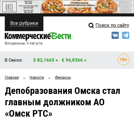
Все рубрики
Поиск по сайту
ПОЛИТИКА
Свежий выпуск
Медиа
ФИНАНСЫ
Воскресенье, 9 Августа
Кто есть кто
НЕДВИЖИМОСТЬ
В Омске:
$ 82,1665
€ 94,8366
Интервью
БИЗНЕС
Главная
→
Новости
→
Финансы
Мнения
ОБЩЕСТВО
Депобразования Омска стал
Рейтинги
ЗАКОН
главным должником АО
Блоги
НОВОСТИ КОМПАНИЙ
«Омск РТС»
Архив
ПРОИСШЕСТВИЯ