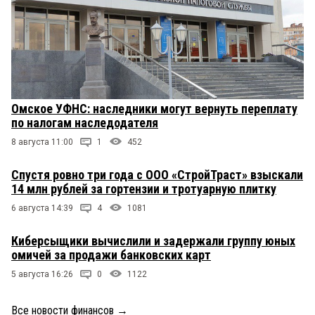
Омское УФНС: наследники могут вернуть переплату
по налогам наследодателя
8 августа 11:00
1
452
Спустя ровно три года с ООО «СтройТраст» взыскали
14 млн рублей за гортензии и тротуарную плитку
6 августа 14:39
4
1081
Киберсыщики вычислили и задержали группу юных
омичей за продажи банковских карт
5 августа 16:26
0
1122
Все новости финансов
→