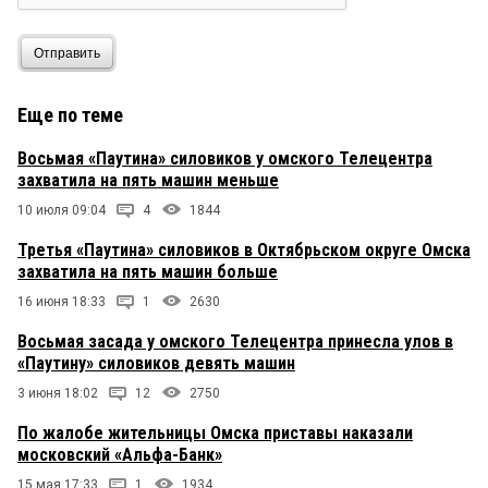
Отправить
Еще по теме
Восьмая «Паутина» силовиков у омского Телецентра
захватила на пять машин меньше
10 июля 09:04
4
1844
Третья «Паутина» силовиков в Октябрьском округе Омска
захватила на пять машин больше
16 июня 18:33
1
2630
Восьмая засада у омского Телецентра принесла улов в
«Паутину» силовиков девять машин
3 июня 18:02
12
2750
По жалобе жительницы Омска приставы наказали
московский «Альфа-Банк»
15 мая 17:33
1
1934