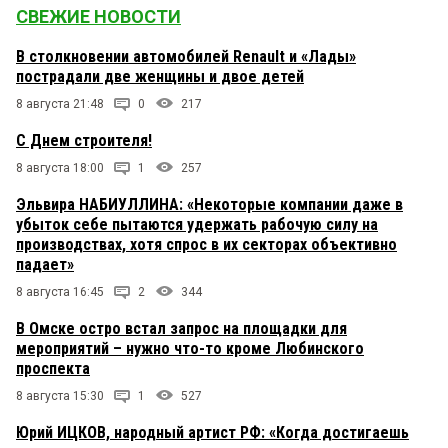
СВЕЖИЕ НОВОСТИ
В столкновении автомобилей Renault и «Лады»
пострадали две женщины и двое детей
8 августа 21:48
0
217
С Днем строителя!
8 августа 18:00
1
257
Эльвира НАБИУЛЛИНА: «Некоторые компании даже в
убыток себе пытаются удержать рабочую силу на
производствах, хотя спрос в их секторах объективно
падает»
8 августа 16:45
2
344
В Омске остро встал запрос на площадки для
мероприятий – нужно что-то кроме Любинского
проспекта
8 августа 15:30
1
527
Юрий ИЦКОВ, народный артист РФ: «Когда достигаешь