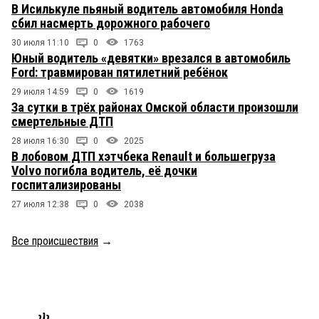
В Исилькуле пьяный водитель автомобиля Honda
сбил насмерть дорожного рабочего
30 июля 11:10
0
1763
Юный водитель «девятки» врезался в автомобиль
Ford: травмирован пятилетний ребёнок
29 июля 14:59
0
1619
За сутки в трёх районах Омской области произошли
смертельные ДТП
28 июля 16:30
0
2025
В лобовом ДТП хэтчбека Renault и большегруза
Volvo погибла водитель, её дочки
госпитализированы
27 июля 12:38
0
2038
Все происшествия
→