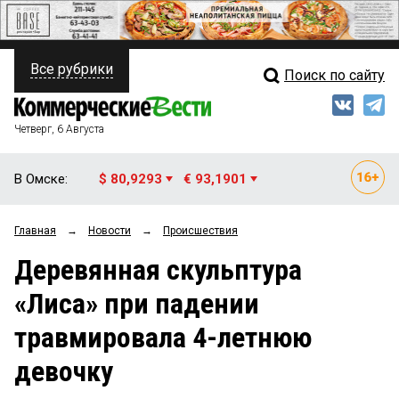
Все рубрики
Поиск по сайту
ПОЛИТИКА
Свежий выпуск
Медиа
ФИНАНСЫ
Четверг, 6 Августа
Кто есть кто
НЕДВИЖИМОСТЬ
В Омске:
$ 80,9293
€ 93,1901
Интервью
БИЗНЕС
Главная
→
Новости
→
Происшествия
Мнения
ОБЩЕСТВО
Деревянная скульптура
Рейтинги
ЗАКОН
«Лиса» при падении
Блоги
НОВОСТИ КОМПАНИЙ
травмировала 4-летнюю
Архив
ПРОИСШЕСТВИЯ
девочку