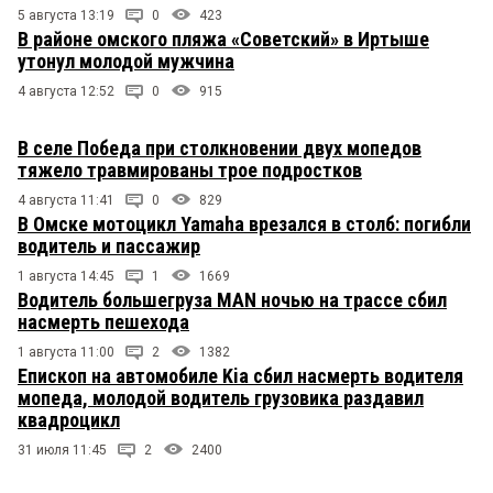
5 августа 13:19
0
423
В районе омского пляжа «Советский» в Иртыше
утонул молодой мужчина
4 августа 12:52
0
915
В селе Победа при столкновении двух мопедов
тяжело травмированы трое подростков
4 августа 11:41
0
829
В Омске мотоцикл Yamaha врезался в столб: погибли
водитель и пассажир
1 августа 14:45
1
1669
Водитель большегруза MAN ночью на трассе сбил
насмерть пешехода
1 августа 11:00
2
1382
Епископ на автомобиле Kia сбил насмерть водителя
мопеда, молодой водитель грузовика раздавил
квадроцикл
31 июля 11:45
2
2400