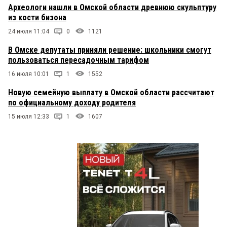
Археологи нашли в Омской области древнюю скульптуру
из кости бизона
24 июля 11:04
0
1121
В Омске депутаты приняли решение: школьники смогут
пользоваться пересадочным тарифом
16 июля 10:01
1
1552
Новую семейную выплату в Омской области рассчитают
по официальному доходу родителя
15 июля 12:33
1
1607