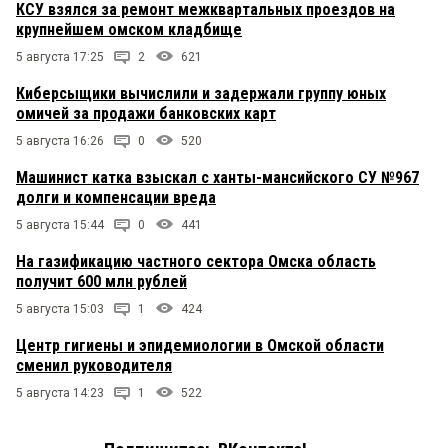
КСУ взялся за ремонт межквартальных проездов на
крупнейшем омском кладбище
5 августа 17:25
2
621
Киберсыщики вычислили и задержали группу юных
омичей за продажи банковских карт
5 августа 16:26
0
520
Машинист катка взыскал с ханты-мансийского СУ №967
долги и компенсации вреда
5 августа 15:44
0
441
На газификацию частного сектора Омска область
получит 600 млн рублей
5 августа 15:03
1
424
Центр гигиены и эпидемиологии в Омской области
сменил руководителя
5 августа 14:23
1
522