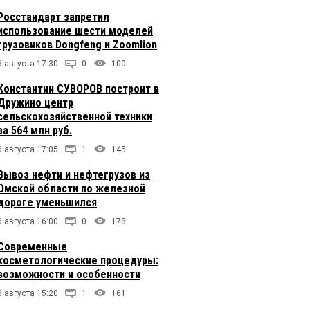
Росстандарт запретил
использование шести моделей
грузовиков Dongfeng и Zoomlion
6 августа 17:30
0
100
Константин СУВОРОВ построит в
Дружино центр
сельскохозяйственной техники
за 564 млн руб.
6 августа 17:05
1
145
Вывоз нефти и нефтегрузов из
Омской области по железной
дороге уменьшился
6 августа 16:00
0
178
Современные
косметологические процедуры:
возможности и особенности
6 августа 15:20
1
161