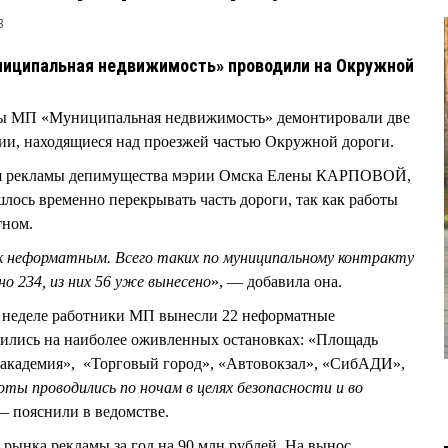
3
иципальная недвижимость» проводили на Окружной
сты МП «Муниципальная недвижимость» демонтировали две
ии, находящиеся над проезжей частью Окружной дороги.
ия рекламы депимущества мэрии Омска Елены КАРПОВОЙ,
лось временно перекрывать часть дороги, так как работы
тном.
к неформатным. Всего таких по муниципальному контракту
о 234, из них 56 уже вынесено
», — добавила она.
й неделе работники МП вынесли 22 неформатные
дились на наиболее оживленных остановках: «Площадь
 академия», «Торговый город», «Автовокзал», «СибАДИ»,
оты проводились по ночам в целях безопасности и во
— пояснили в ведомстве.
 рынка рекламы за год на 90 млн рублей. На вынос