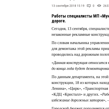
13 сентября 2018 15:19
0
263
Работы специалисты МП «Мун
дороге.
Сегодня, 13 сентября, специали
незаконные рекламные конструкц
По словам начальника управлен
для демонтажа этой рекламы приш
проводились над дорожным поло
«
Данная конструкция относится 
до конца года будет демонтирован
По данным департамента, на это
конструкции, 18 из которых нахо
Ленина», «Цирк», «Транспортная
«КДЦ «Кристалл» и других. «
Раб
избежание дорожных заторов
», 
Городской бюджет пополняется от