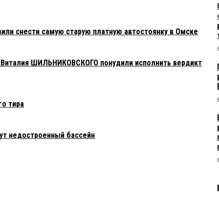
или снести самую старую платную автостоянку в Омске
а Виталия ШИЛЬНИКОВСКОГО понудили исполнить вердикт
го тира
сут недостроенный бассейн