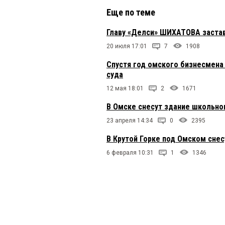
Еще по теме
Главу «Делси» ШИХАТОВА застав
20 июля 17:01
7
1908
Спустя год омского бизнесмен
суда
12 мая 18:01
2
1671
В Омске снесут здание школьно
23 апреля 14:34
0
2395
В Крутой Горке под Омском сне
6 февраля 10:31
1
1346