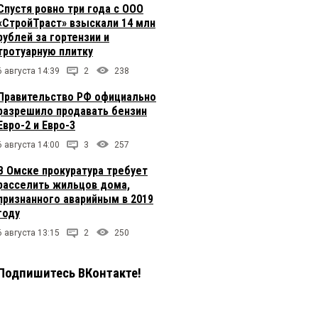
Спустя ровно три года с ООО
«СтройТраст» взыскали 14 млн
рублей за гортензии и
тротуарную плитку
6 августа 14:39
2
238
Правительство РФ официально
разрешило продавать бензин
Евро-2 и Евро-3
6 августа 14:00
3
257
В Омске прокуратура требует
расселить жильцов дома,
признанного аварийным в 2019
году
6 августа 13:15
2
250
Подпишитесь ВКонтакте!