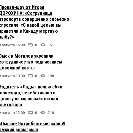
Провал-шоу от Игоря
ДОРОХИНА: «Сотрудница
аэропорта совершенно серьезно
спросила: «С какой целью вы
привезли в Канаду мертвую
рыбу?»
9 августа 15:00
0
151
Омск и Могилев укрепили
сотрудничество подписанием
дорожной карты
9 августа 13:30
0
190
Водитель «Лады» ночью сбил
пешехода, перебегавшего
дорогу на «красный» сигнал
светофора
9 августа 12:00
0
210
«Омские Ястребы» выиграли VI
омский розыгрыш