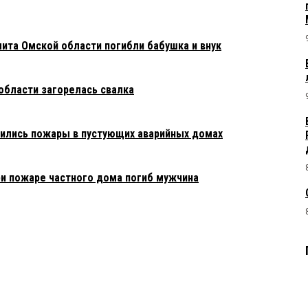
ита Омской области погибли бабушка и внук
области загорелась свалка
тились пожары в пустующих аварийных домах
ри пожаре частного дома погиб мужчина