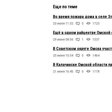
Еще по теме
Во время пожара дома в селе Эл
20 июля 11:32
0
1723
Ещё в одном райцентре Омской 
29 июня 08:56
1
1537
В Советском округе Омска учас
25 июня 10:34
0
1464
В Калачинске Омской области п
21 июня 16:45
0
1178