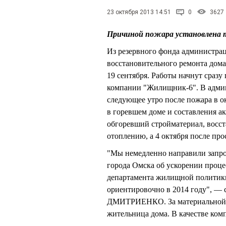
23 октября 2013 14:51
0
3627
Причиной пожара установлена 
Из резервного фонда администрац
восстановительного ремонта дом
19 сентября. Работы начнут сразу
компании "Жилищник-6". В админ
следующее утро после пожара в о
в горевшем доме и составления 
обгоревший стройматериал, восст
отоплению, а 4 октября после пр
"Мы немедленно направили запр
города Омска об ускорении проц
департамента жилищной политики
ориентировочно в 2014 году", —
ДМИТРИЕНКО. За материальной п
жительница дома. В качестве ком