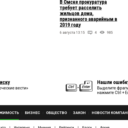
В Омске прокуратура
требует расселить
жильцов дома,
признанного аварийным в
2019 году
6 августа 13:15
4
985
иску
Нашли ошибк
рческие вести»
Выделите фрагм
нажмите Ctrl + E
ЖИМОСТЬ
БИЗНЕС
ОБЩЕСТВО
ЗАКОН
НОВОСТИ КОМПАН
 кто
Интервью
Мнения
Рейтинги
Блоги
Архив