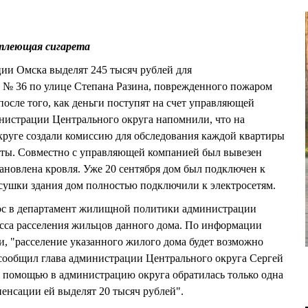
тлеющая сигарета
ии Омска выделят 245 тысяч рублей для
а № 36 по улице Степана Разина, поврежденного пожаром
 после того, как деньги поступят на счет управляющей
истрации Центрального округа напомнили, что на
круге создали комиссию для обследования каждой квартиры
акты. Совместно с управляющей компанией был вывезен
ановлена кровля. Уже 20 сентября дом был подключен к
осушки здания дом полностью подключили к электросетям.
ос в департамент жилищной политики администрации
есса расселения жильцов данного дома. По информации
, "расселение указанного жилого дома будет возможно
 сообщил глава администрации Центрального округа Сергей
омощью в администрацию округа обратилась только одна
пенсации ей выделят 20 тысяч рублей".