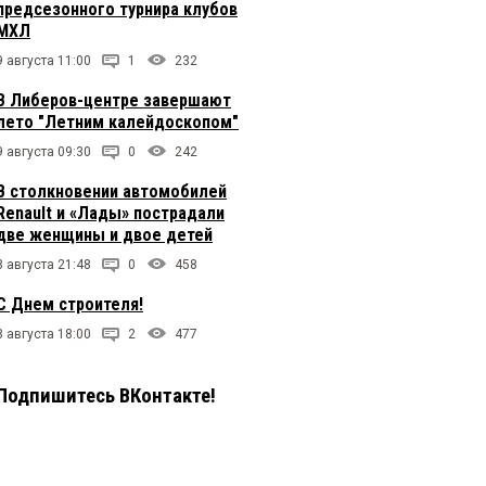
предсезонного турнира клубов
МХЛ
9 августа 11:00
1
232
В Либеров-центре завершают
лето "Летним калейдоскопом"
9 августа 09:30
0
242
В столкновении автомобилей
Renault и «Лады» пострадали
две женщины и двое детей
8 августа 21:48
0
458
С Днем строителя!
8 августа 18:00
2
477
Подпишитесь ВКонтакте!