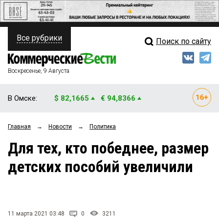
Все рубрики
Поиск по сайту
ПОЛИТИКА
Свежий выпуск
Медиа
ФИНАНСЫ
Воскресенье, 9 Августа
Кто есть кто
НЕДВИЖИМОСТЬ
В Омске:
$ 82,1665
€ 94,8366
Интервью
БИЗНЕС
Главная
→
Новости
→
Политика
Мнения
ОБЩЕСТВО
Для тех, кто победнее, размер
Рейтинги
ЗАКОН
детских пособий увеличили
Блоги
НОВОСТИ КОМПАНИЙ
Архив
ПРОИСШЕСТВИЯ
11 марта 2021 03:48
0
3211