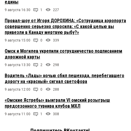
едины
9 августа 16:30
1
227
Провал-шоу от Игоря ДОРОХИНА: «Сотрудница аэропорта
совершенно серьезно спросила: «С какой целью вы
привезли в Канаду мертвую рыбу?»
9 августа 15:00
0
339
Омск и Могилев укрепили сотрудничество подписанием
дорожной карты
9 августа 13:30
2
298
Водитель «Лады» ночью сбил пешехода, перебегавшего
дорогу на «красный» сигнал светофора
9 августа 12:00
0
288
«Омские Ястребы» выиграли VI омский розыгрыш
предсезонного турнира клубов МХЛ
9 августа 11:00
1
308
Подпишитесь ВКонтакте!