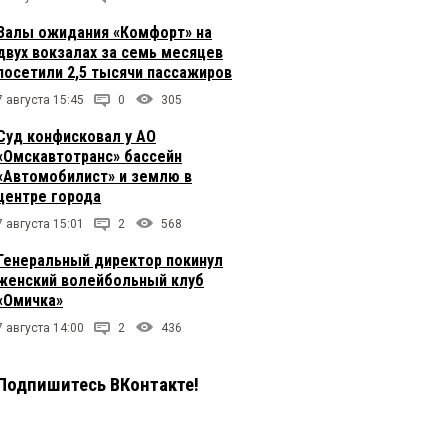
Залы ожидания «Комфорт» на
двух вокзалах за семь месяцев
посетили 2,5 тысячи пассажиров
7 августа 15:45
0
305
Суд конфисковал у АО
«Омскавтотранс» бассейн
«Автомобилист» и землю в
центре города
7 августа 15:01
2
568
Генеральный директор покинул
женский волейбольный клуб
«Омичка»
7 августа 14:00
2
436
Подпишитесь ВКонтакте!