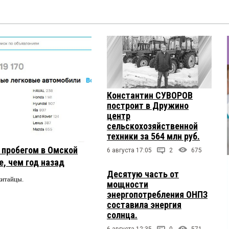
Константин СУВОРОВ
построит в Дружино
центр
сельскохозяйственной
техники за 564 млн руб.
с пробегом в Омской
6 августа 17:05
2
675
, чем год назад
Десятую часть от
китайцы.
мощности
энергопотребления ОНПЗ
составила энергия
солнца.
6 августа 12:35
0
571