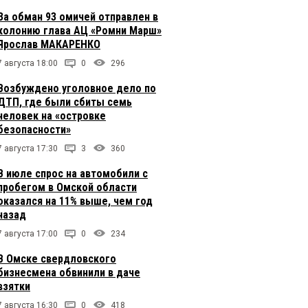
За обман 93 омичей отправлен в
колонию глава АЦ «Ромни Марш»
Ярослав МАКАРЕНКО
7 августа 18:00
0
296
Возбуждено уголовное дело по
ДТП, где были сбиты семь
человек на «островке
безопасности»
7 августа 17:30
3
360
В июле спрос на автомобили с
пробегом в Омской области
оказался на 11% выше, чем год
назад
7 августа 17:00
0
234
В Омске свердловского
бизнесмена обвинили в даче
взятки
7 августа 16:30
0
418