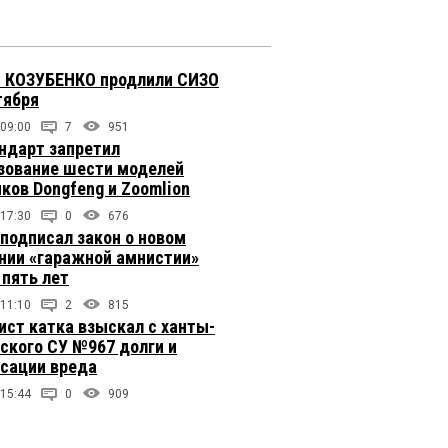
 КОЗУБЕНКО продлили СИЗО
тября
 09:00
7
951
ндарт запретил
зование шести моделей
иков Dongfeng и Zoomlion
 17:30
0
676
подписал закон о новом
нии «гаражной амнистии»
 пять лет
 11:10
2
815
ст катка взыскал с ханты-
ского СУ №967 долги и
сации вреда
 15:44
0
909