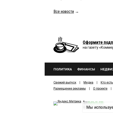
Все новости
→
Оформите подп
на газету «Комме
ПОЛИТИКА
ФИНАНСЫ
НЕДВИ
Свежий выпуск
Медиа
Кто есть
Размещение рекламы
О проекте
kv
news.ru
Мы используе
©
2001—2026
ООО И