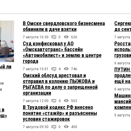
В Омске свердловского бизнесмена
Сергею
обвинили в даче взятки
до сен
7 августа 16:30
0
626
7 августа
Суд конфисковал у АО
Росста
«Омскавтотранс» бассейн
исполь
«Автомобилист» и землю в центре
грузов
города
6 августа
ый ли
ПУТИН 
7 августа 15:01
4
746
Омский облсуд арестовал и
продле
отправил в колонию ПЫЖОВА и
ещё на
ия
РЫГАЕВА по делу о запрещенной
я
6 августа
организации
Машини
мансий
7 августа 12:00
4
503
В Трудовой кодекс РФ внесено
компен
 в
понятие «стажёр» и разъяснены
рш»
5 августа
условия стажировок
7 августа 09:30
0
450