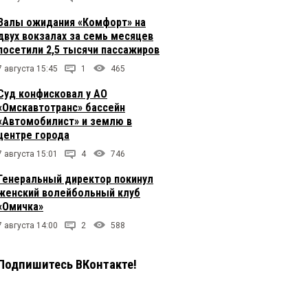
Залы ожидания «Комфорт» на
двух вокзалах за семь месяцев
посетили 2,5 тысячи пассажиров
7 августа 15:45
1
465
Суд конфисковал у АО
«Омскавтотранс» бассейн
«Автомобилист» и землю в
центре города
7 августа 15:01
4
746
Генеральный директор покинул
женский волейбольный клуб
«Омичка»
7 августа 14:00
2
588
Подпишитесь ВКонтакте!