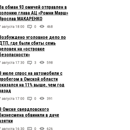
За обман 93 омичей отправлен в
колонию глава АЦ «Ромни Марш»
Ярослав МАКАРЕНКО
7 августа 18:00
0
468
Возбуждено уголовное дело по
ДТП, где были сбиты семь
человек на «островке
безопасности»
7 августа 17:30
3
598
В июле спрос на автомобили с
пробегом в Омской области
оказался на 11% выше, чем год
назад
7 августа 17:00
0
391
В Омске свердловского
бизнесмена обвинили в даче
взятки
7 августа 16:30
0
626