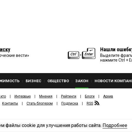
иску
Нашли ошибк
рческие вести»
Выделите фрагм
нажмите Ctrl + E
ЖИМОСТЬ
БИЗНЕС
ОБЩЕСТВО
ЗАКОН
НОВОСТИ КОМПАН
 кто
Интервью
Мнения
Рейтинги
Блоги
Архив
Контакты
Стать блогером
Подписка
RSS
м файлы cookie для улучшения работы сайта.
Подробнее
Политика конфиденциальности
ЗДАТЕЛЬСКИЙ ДОМ «КВ».