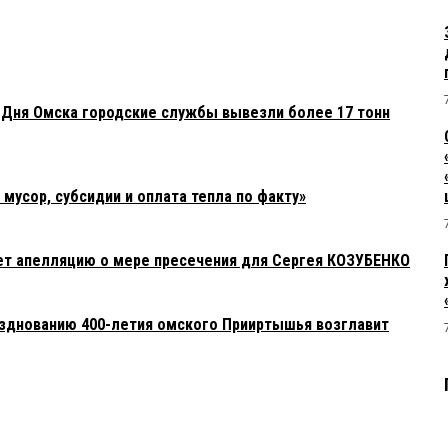
я Дня Омска городские службы вывезли более 17 тонн
усор, субсидии и оплата тепла по факту»
ет апелляцию о мере пресечения для Сергея КОЗУБЕНКО
азднованию 400-летия омского Прииртышья возглавит