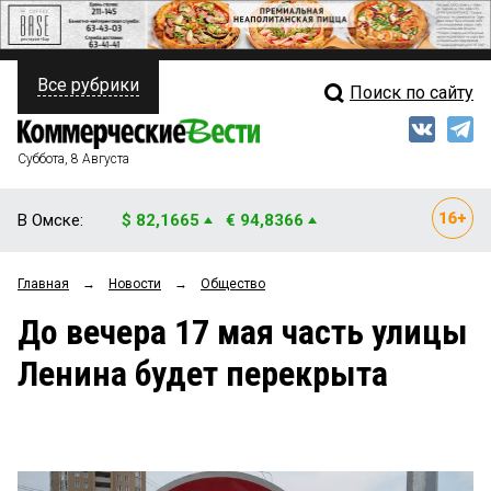
Все рубрики
Поиск по сайту
ПОЛИТИКА
Свежий выпуск
Медиа
ФИНАНСЫ
Суббота, 8 Августа
Кто есть кто
НЕДВИЖИМОСТЬ
В Омске:
$ 82,1665
€ 94,8366
Интервью
БИЗНЕС
Главная
→
Новости
→
Общество
Мнения
ОБЩЕСТВО
До вечера 17 мая часть улицы
Рейтинги
ЗАКОН
Ленина будет перекрыта
Блоги
НОВОСТИ КОМПАНИЙ
Архив
ПРОИСШЕСТВИЯ