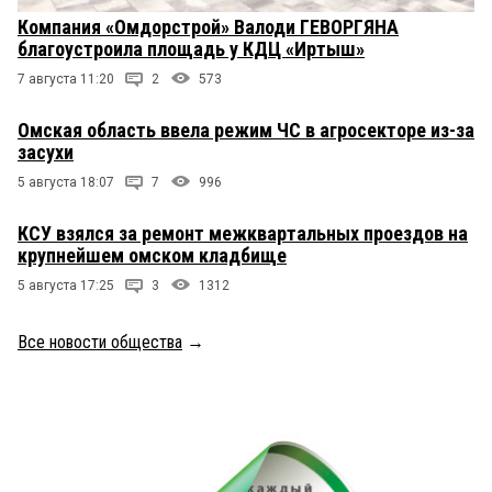
Компания «Омдорстрой» Валоди ГЕВОРГЯНА
благоустроила площадь у КДЦ «Иртыш»
7 августа 11:20
2
573
Омская область ввела режим ЧС в агросекторе из-за
засухи
5 августа 18:07
7
996
КСУ взялся за ремонт межквартальных проездов на
крупнейшем омском кладбище
5 августа 17:25
3
1312
Все новости общества
→