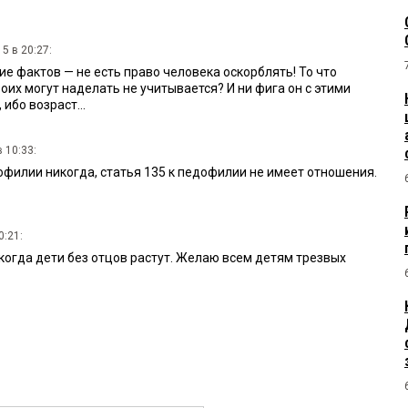
5 в 20:27:
е фактов — не есть право человека оскорблять! То что
оих могут наделать не учитывается? И ни фига он с этими
ибо возраст...
 10:33:
офилии никогда, статья 135 к педофилии не имеет отношения.
0:21:
когда дети без отцов растут. Желаю всем детям трезвых
9:56:
который таких сам отлавливал, сразу на 5 лет реального
ько три года.
 22:03: