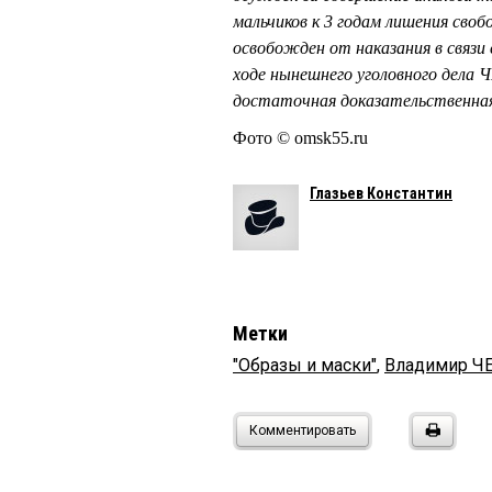
мальчиков к 3 годам лишения своб
освобожден от наказания в связи 
ходе нынешнего уголовного дела 
достаточная доказательственная
Фото © omsk55.ru
Глазьев Константин
Метки
"Образы и маски"
,
Владимир 
Комментировать