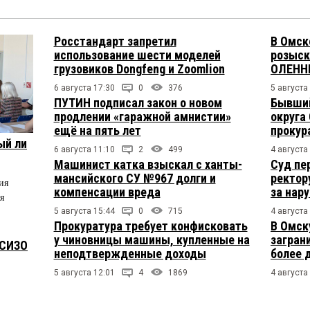
Росстандарт запретил
В Омск
использование шести моделей
розыск
грузовиков Dongfeng и Zoomlion
ОЛЕНН
6 августа 17:30
0
376
5 августа
ПУТИН подписал закон о новом
Бывший
продлении «гаражной амнистии»
округа
ещё на пять лет
прокур
ый ли
6 августа 11:10
2
499
4 августа
Машинист катка взыскал с ханты-
Суд пе
мансийского СУ №967 долги и
ректор
ия
компенсации вреда
за нар
я
5 августа 15:44
0
715
4 августа
Прокуратура требует конфисковать
В Омск
у чиновницы машины, купленные на
загран
 СИЗО
неподтвержденные доходы
более 
5 августа 12:01
4
1869
4 августа