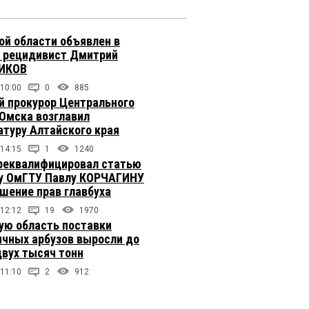
ой области объявлен в
 рецидивист Дмитрий
ИКОВ
 10:00
0
885
 прокурор Центрального
 Омска возглавил
атуру Алтайского края
 14:15
1
1240
реквалифицировал статью
у ОмГТУ Павлу КОРЧАГИНУ
ушение прав главбуха
 12:12
19
1970
ую область поставки
ичных арбузов выросли до
двух тысяч тонн
 11:10
2
912