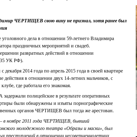
адимир ЧЕРТИЩЕВ свою вину не признал, хотя ранее был
ния
 уголовного дела в отношении 59-летнего Владимира
тора праздничных мероприятий и свадеб.
ершении развратных действий в отношении
135 УК РФ).
с декабря 2014 года по апрель 2015 года в своей квартире
е действия в отношении двух 14-летних мальчиков, с
клубе, где работала его знакомая.
задержали полицейские в результате оперативных
артиры были обнаружены и изъяты порнографические
ственных органов ЧЕРТИЩЕВ был тогда же арестован.
— в ноябре 2011 года ЧЕРТИЩЕВ, бывший
мского молодежного театра «Образы и маски», был
ных преступлений в отношении несовершеннолетних