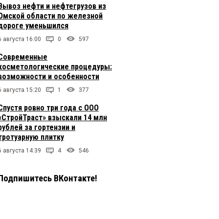
Вывоз нефти и нефтегрузов из
Омской области по железной
дороге уменьшился
6 августа 16:00
0
597
Современные
косметологические процедуры:
возможности и особенности
6 августа 15:20
1
377
Спустя ровно три года с ООО
«СтройТраст» взыскали 14 млн
рублей за гортензии и
тротуарную плитку
6 августа 14:39
4
546
Подпишитесь ВКонтакте!