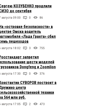
Сергею КОЗУБЕНКО продлили
СИЗО до сентября
7 августа 09:00
0
86
На «островке безопасности» в
центре Омска водитель
автомобиля «Лада Гранта» сбил
семь пешеходов
6 августа 18:02
3
755
Росстандарт запретил
использование шести моделей
грузовиков Dongfeng и Zoomlion
6 августа 17:30
0
376
Константин СУВОРОВ построит в
Дружино центр
сельскохозяйственной техники
за 564 млн руб.
6 августа 17:05
2
473