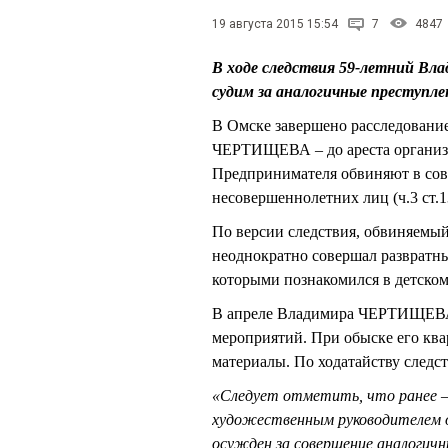
19 августа 2015 15:54
7
4847
В ходе следствия 59-летний Вл
судим за аналогичные преступле
В Омске завершено расследование
ЧЕРТИЩЕВА – до ареста организа
Предпринимателя обвиняют в сов
несовершеннолетних лиц (ч.3 ст.
По версии следствия, обвиняемый 
неоднократно совершал развратны
которыми познакомился в детском 
В апреле Владимира ЧЕРТИЩЕВА 
мероприятий. При обыске его кв
материалы. По ходатайству след
«Следует отметить, что ранее 
художественным руководителем о
осужден за совершение аналогич