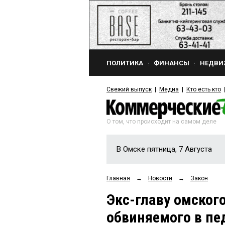
ПОЛИТИКА
ФИНАНСЫ
НЕДВИ
Свежий выпуск
Медиа
Кто есть кто
О том, что происходит на самом деле
В Омске пятница, 7 Августа
Главная
→
Новости
→
Закон
Экс-главу омского
обвиняемого в пе