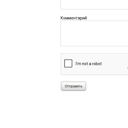
по данной статье вооб
Комментарий
Ольга!
19 августа 2015 в 
Где правосудие то, в 
Анна
19 августа 2015 в 18
уб...док убивать таких
Отправить