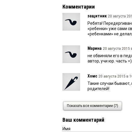
Комментарии
защитник
20 августа 201
Ребята! Передергивани
«ребенки» уже сами св
«ребенками» не делал, 
Марина
20 августа 2015 в
не обвиняли его в пед
автор, учи юр. часть =)
Хомс
20 августа 2015 в 1
Такие случаи бывают, 
родителей!
Хомс
20 августа 2015 в 0
Показать все комментарии (7)
Марценкевича (Тесак) 
посадили, а гомику тол
Ваш комментарий
Имя
Виктор
19 августа 2015 в