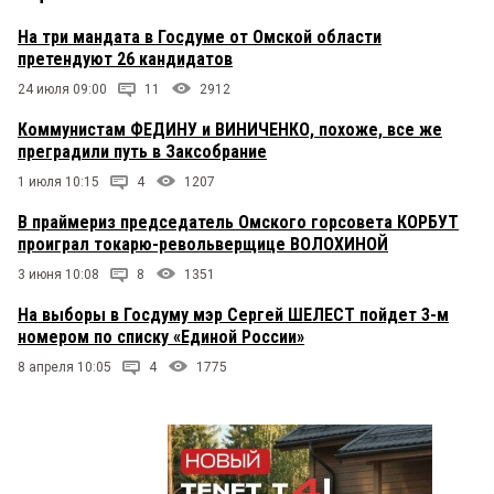
На три мандата в Госдуме от Омской области
претендуют 26 кандидатов
24 июля 09:00
11
2912
Коммунистам ФЕДИНУ и ВИНИЧЕНКО, похоже, все же
преградили путь в Заксобрание
1 июля 10:15
4
1207
В праймериз председатель Омского горсовета КОРБУТ
проиграл токарю-револьверщице ВОЛОХИНОЙ
3 июня 10:08
8
1351
На выборы в Госдуму мэр Сергей ШЕЛЕСТ пойдет 3-м
номером по списку «Единой России»
8 апреля 10:05
4
1775