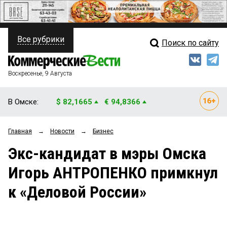
Все рубрики
Поиск по сайту
ПОЛИТИКА
Свежий выпуск
Медиа
ФИНАНСЫ
Воскресенье, 9 Августа
Кто есть кто
НЕДВИЖИМОСТЬ
В Омске:
$ 82,1665
€ 94,8366
Интервью
БИЗНЕС
Главная
→
Новости
→
Бизнес
Мнения
ОБЩЕСТВО
Экс-кандидат в мэры Омска
Рейтинги
ЗАКОН
Игорь АНТРОПЕНКО примкнул
Блоги
НОВОСТИ КОМПАНИЙ
к «Деловой России»
Архив
ПРОИСШЕСТВИЯ