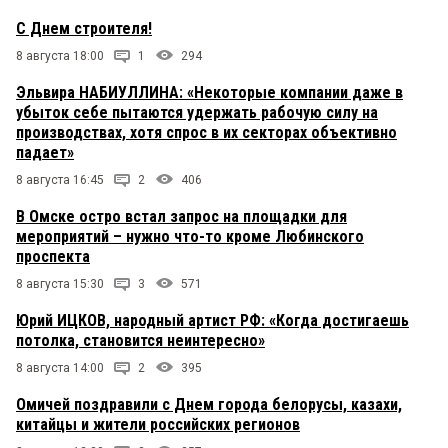
С Днем строителя!
8 августа 18:00
1
294
Эльвира НАБИУЛЛИНА: «Некоторые компании даже в
убыток себе пытаются удержать рабочую силу на
производствах, хотя спрос в их секторах объективно
падает»
8 августа 16:45
2
406
В Омске остро встал запрос на площадки для
мероприятий – нужно что-то кроме Любинского
проспекта
8 августа 15:30
3
571
Юрий ИЦКОВ, народный артист РФ: «Когда достигаешь
потолка, становится неинтересно»
8 августа 14:00
2
395
Омичей поздравили с Днем города белорусы, казахи,
китайцы и жители российских регионов