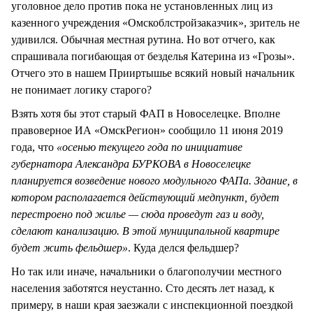
уголовное дело против пока не установленных лиц из
казенного учреждения «Омскоблстройзаказчик», зритель не
удивился. Обычная местная рутина. Но вот отчего, как
спрашивала погибающая от безделья Катерина из «Грозы».
Отчего это в нашем Прииртышье всякий новый начальник
не понимает логику старого?
Взять хотя бы этот старый ФАП в Новоселецке. Вполне
правоверное ИА «ОмскРегион» сообщило 11 июня 2019
года, что
«осенью текущего года по инициативе
губернатора Александра БУРКОВА в Новоселецке
планируется возведение нового модульного ФАПа. Здание, в
котором располагается действующий медпункт, будет
перестроено под жилье — сюда проведут газ и воду,
сделают канализацию. В этой муниципальной квартире
будет жить фельдшер»
. Куда делся фельдшер?
Но так или иначе, начальники о благополучии местного
населения заботятся неустанно. Сто десять лет назад, к
примеру, в наши края заезжали с инспекционной поездкой