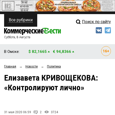
Все рубрики
Поиск по сайту
ПОЛИТИКА
Свежий выпуск
Медиа
ФИНАНСЫ
Суббота, 8 Августа
Кто есть кто
НЕДВИЖИМОСТЬ
В Омске:
$ 82,1665
€ 94,8366
Интервью
БИЗНЕС
Главная
→
Новости
→
Политика
Мнения
ОБЩЕСТВО
Елизавета КРИВОЩЕКОВА:
Рейтинги
ЗАКОН
«Контролируют лично»
Блоги
НОВОСТИ КОМПАНИЙ
Архив
ПРОИСШЕСТВИЯ
31 мая 2020 06:59
2
3724