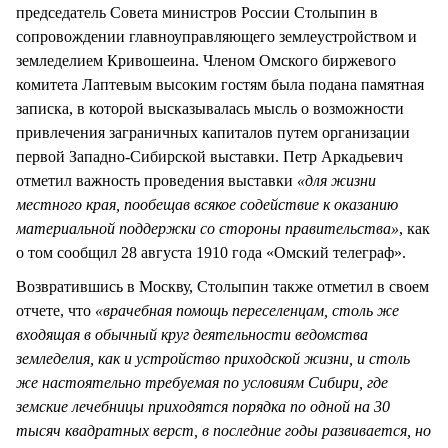
председатель Совета министров России Столыпин в
сопровождении главноуправляющего землеустройством и
земледелием Кривошеина. Членом Омского биржевого
комитета Лаптевым высоким гостям была подана памятная
записка, в которой высказывалась мысль о возможности
привлечения заграничных капиталов путем организации
первой Западно-Сибирской выставки. Петр Аркадьевич
отметил важность проведения выставки
«для жизни
местного края, пообещав всякое содействие к оказанию
материальной поддержки со стороны правительства»
, как
о том сообщил 28 августа 1910 года «Омский телеграф».
Возвратившись в Москву, Столыпин также отметил в своем
отчете, что
«врачебная помощь переселенцам, столь же
входящая в обычный круг деятельности ведомства
земледелия, как и устройство приходской жизни, и столь
же настоятельно требуемая по условиям Сибири, где
земские лечебницы приходятся порядка по одной на 30
тысяч квадратных верст, в последние годы развивается, но