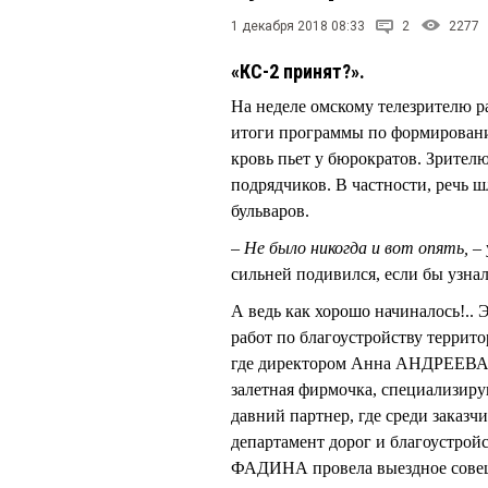
1 декабря 2018 08:33
2
2277
«КС-2 принят?».
На неделе омскому телезрителю р
итоги программы по формировани
кровь пьет у бюрократов. Зрите
подрядчиков. В частности, речь 
бульваров.
– Не было никогда и вот опять,
– 
сильней подивился, если бы узна
А ведь как хорошо начиналось!..
работ по благоустройству терри
где директором Анна АНДРЕЕВА,
залетная фирмочка, специализиру
давний партнер, где среди заказч
департамент дорог и благоустрой
ФАДИНА провела выездное совеща