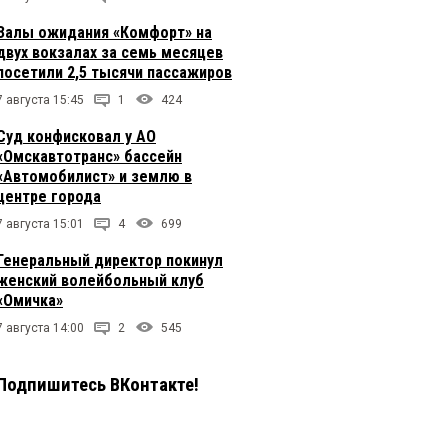
Залы ожидания «Комфорт» на
двух вокзалах за семь месяцев
посетили 2,5 тысячи пассажиров
7 августа 15:45
1
424
Суд конфисковал у АО
«Омскавтотранс» бассейн
«Автомобилист» и землю в
центре города
7 августа 15:01
4
699
Генеральный директор покинул
женский волейбольный клуб
«Омичка»
7 августа 14:00
2
545
Подпишитесь ВКонтакте!