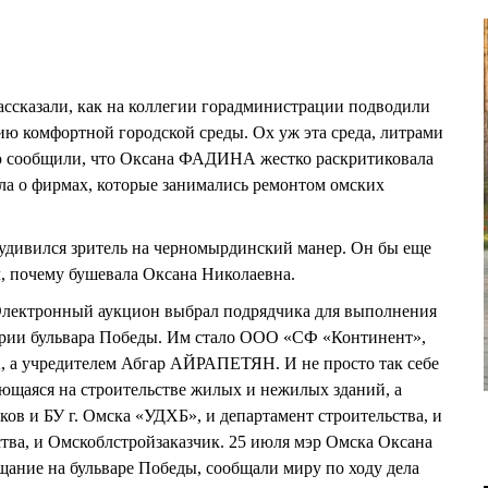
ассказали, как на коллегии горадминистрации подводили
ю комфортной городской среды. Ох уж эта среда, литрами
лю сообщили, что Оксана ФАДИНА жестко раскритиковала
шла о фирмах, которые занимались ремонтом омских
удивился зритель на черномырдинский манер. Он бы еще
л, почему бушевала Оксана Николаевна.
 Электронный аукцион выбрал подрядчика для выполнения
тории бульвара Победы. Им стало ООО «СФ «Континент»,
 а учредителем Абгар АЙРАПЕТЯН. И не просто так себе
ющаяся на строительстве жилых и нежилых зданий, а
иков и БУ г. Омска «УДХБ», и департамент строительства, и
ства, и Омскоблстройзаказчик. 25 июля мэр Омска Оксана
ние на бульваре Победы, сообщали миру по ходу дела