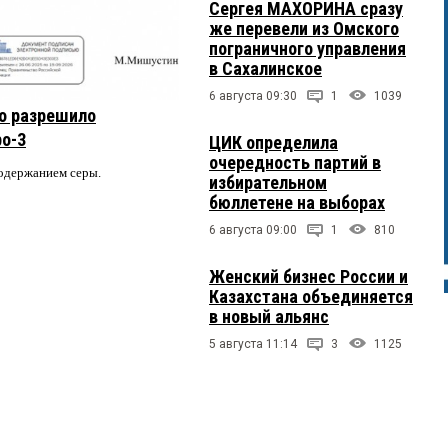
Сергея МАХОРИНА сразу
же перевели из Омского
пограничного управления
в Сахалинское
6 августа 09:30
1
1039
о разрешило
ро-3
ЦИК определила
очередность партий в
содержанием серы.
избирательном
бюллетене на выборах
6 августа 09:00
1
810
Женский бизнес России и
Казахстана объединяется
в новый альянс
5 августа 11:14
3
1125