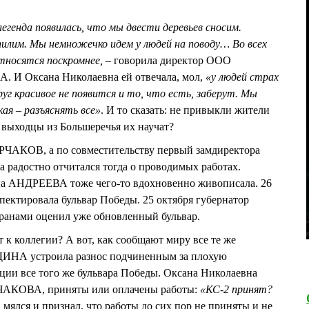
легенда появилась, что мы двести деревьев сносим.
лим. Мы немножечко идем у людей на поводу… Во всех
относятся поскромнее,
– говорила директор ООО
 И Оксана Николаевна ей отвечала, мол,
«у людей страх
друг красивое не появится и то, что есть, заберут. Мы
ая – разъяснять все»
. И то сказать: не привыкли жители
, выходцы из Большеречья их научат?
ЧАКОВ, а по совместительству первый замдиректора
а радостно отчитался тогда о проводимых работах.
а АНДРЕЕВА тоже чего-то вдохновенно живописала. 26
пектировала бульвар Победы. 25 октября губернатор
ранами оценил уже обновленный бульвар.
т к коллегии? А вот, как сообщают миру все те же
ДИНА устроила разнос подчиненным за плохую
ции все того же бульвара Победы. Оксана Николаевна
РЧАКОВА, приняты или оплачены работы:
«КС-2 принят?
ялся и признал, что работы до сих пор не приняты и не