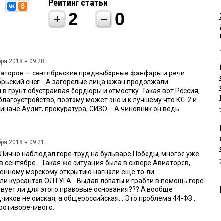
Рейтинг статьи
2
0
ря 2018 в 09:28:
Авиаторов — сентябрьские предвыборные фанфары и речи
брьский снег... А загорелые лица южан продолжали
в грунт обустраивая бордюры и отмостку. Такая вот Россия,
благоустройство, поэтому может оно и к лучшему что КС-2 и
 иначе Аудит, прокуратура, СИЗО.... А чиновник он ведь
ря 2018 в 09:21:
. Лично наблюдал горе-труд на бульваре Победы, многое уже
в сентябре... Такая же ситуация была в сквере Авиаторов,
венному мэрскому открытию нагнали ещё то-ли
ли курсантов ОЛТУГА... Выдав лопаты и грабли в помощь горе
твует ли для этого правовые основания??? А вообще
иков не омская, а общероссийская... Это проблема 44-ФЗ...
противоречивого.