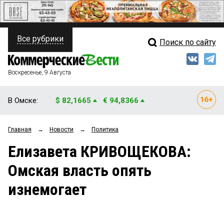
Все рубрики
Поиск по сайту
ПОЛИТИКА
Свежий выпуск
Медиа
ФИНАНСЫ
Воскресенье, 9 Августа
Кто есть кто
НЕДВИЖИМОСТЬ
В Омске:
$ 82,1665
€ 94,8366
Интервью
БИЗНЕС
Главная
→
Новости
→
Политика
Мнения
ОБЩЕСТВО
Елизавета КРИВОЩЕКОВА:
Рейтинги
ЗАКОН
Омская власть опять
Блоги
НОВОСТИ КОМПАНИЙ
изнемогает
Архив
ПРОИСШЕСТВИЯ