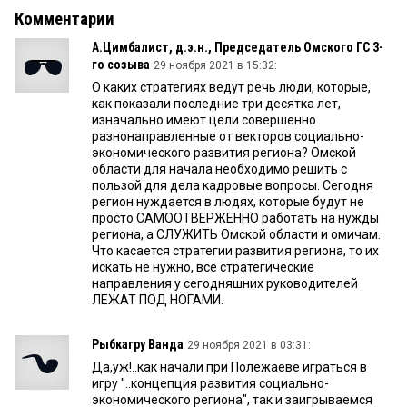
Комментарии
А.Цимбалист, д.э.н., Председатель Омского ГС 3-
го созыва
29 ноября 2021 в 15:32:
О каких стратегиях ведут речь люди, которые,
как показали последние три десятка лет,
изначально имеют цели совершенно
разнонаправленные от векторов социально-
экономического развития региона? Омской
области для начала необходимо решить с
пользой для дела кадровые вопросы. Сегодня
регион нуждается в людях, которые будут не
просто САМООТВЕРЖЕННО работать на нужды
региона, а СЛУЖИТЬ Омской области и омичам.
Что касается стратегии развития региона, то их
искать не нужно, все стратегические
направления у сегодняшних руководителей
ЛЕЖАТ ПОД НОГАМИ.
Рыбкагру Ванда
29 ноября 2021 в 03:31:
Да,уж!..как начали при Полежаеве играться в
игру "..концепция развития социально-
экономического региона", так и заигрываемся