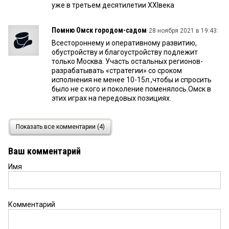
уже в третьем десятилетии XXIвека
Помню Омск городом-садом
28 ноября 2021 в 19:43:
Всестороннему и оперативному развитию,
обустройству и благоустройству подлежит
только Москва. Участь остальных регионов-
разрабатывать «стратегии» со сроком
исполнения не менее 10-15л.,чтобы и спросить
было не с кого и поколение поменялось.Омск в
этих играх на передовых позициях.
читатель
28 ноября 2021 в 15:19:
Показать все комментарии (4)
Короче «склифосовский» — традиционно
облажаются, как уже не раз было. Греф на
Ваш комментарий
радостях помнится баблища стырил — лимон
зелени и потом положил на эту же концепцию
Имя
(многократно). Собственно, это уже традиция?
Комментарий