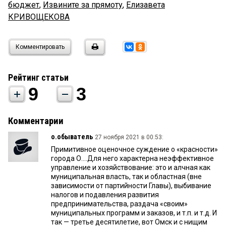
бюджет
,
Извините за прямоту
,
Елизавета
КРИВОЩЕКОВА
Комментировать
Рейтинг статьи
9
3
Комментарии
о.обыватель
27 ноября 2021 в 00:53:
Примитивное оценочное суждение о «красности»
города О....Для него характерна неэффективное
управление и хозяйствование: это и алчная как
муниципальная власть, так и областная (вне
зависимости от партийности Главы), выбивание
налогов и подавления развития
предпринимательства, раздача «своим»
муниципальных программ и заказов, и т.п. и т.д. И
так — третье десятилетие, вот Омск и с нищим