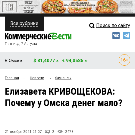
Все рубрики
Поиск по сайту
ПОЛИТИКА
Свежий выпуск
Медиа
ФИНАНСЫ
Пятница, 7 Августа
Кто есть кто
НЕДВИЖИМОСТЬ
В Омске:
$ 81,4077
€ 94,0585
Интервью
БИЗНЕС
Главная
→
Новости
→
Финансы
Мнения
ОБЩЕСТВО
Елизавета КРИВОЩЕКОВА:
Рейтинги
ЗАКОН
Почему у Омска денег мало?
Блоги
НОВОСТИ КОМПАНИЙ
Архив
ПРОИСШЕСТВИЯ
21 ноября 2021 21:07
2
2473