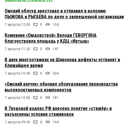
Омский облсуд арестовал и отправил в колонию
ПЫЖОВА и РЫГАЕВА по делу о запрещенной организации
7 августа 12:00
0
104
Компания «Омдорстрой» Валоди ГЕВОРГЯНА
благоустроила площадь у КДЦ «Иртыш»
7 августа 11:20
0
147
В двух многоэтажках на Шаронова дефекты устранят в
ближайшее время
7 августа 10:40
0
204
«Омский каучук» обновил оборудование производства
высокооктановых компонентов
7 августа 10:00
0
181
В Трудовой кодекс РФ внесено понятие «стажёр» и
разъяснены условия стажировок
7 августа 09:30
0
194