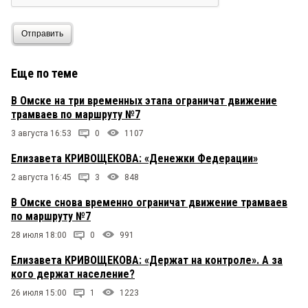
Отправить
Еще по теме
В Омске на три временных этапа ограничат движение
трамваев по маршруту №7
3 августа 16:53
0
1107
Елизавета КРИВОЩЕКОВА: «Денежки Федерации»
2 августа 16:45
3
848
В Омске снова временно ограничат движение трамваев
по маршруту №7
28 июля 18:00
0
991
Елизавета КРИВОЩЕКОВА: «Держат на контроле». А за
кого держат население?
26 июля 15:00
1
1223