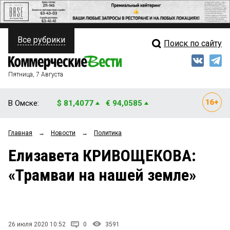
Все рубрики
Поиск по сайту
ПОЛИТИКА
Свежий выпуск
Медиа
ФИНАНСЫ
Пятница, 7 Августа
Кто есть кто
НЕДВИЖИМОСТЬ
В Омске:
$ 81,4077
€ 94,0585
Интервью
БИЗНЕС
Главная
→
Новости
→
Политика
Мнения
ОБЩЕСТВО
Елизавета КРИВОЩЕКОВА:
Рейтинги
ЗАКОН
«Трамваи на нашей земле»
Блоги
НОВОСТИ КОМПАНИЙ
Архив
ПРОИСШЕСТВИЯ
26 июля 2020 10:52
0
3591