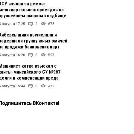
КСУ взялся за ремонт
межквартальных проездов на
крупнейшем омском кладбище
5 августа 17:25
2
675
Киберсыщики вычислили и
задержали группу юных омичей
за продажи банковских карт
5 августа 16:26
0
597
Машинист катка взыскал с
ханты-мансийского СУ №967
долги и компенсации вреда
5 августа 15:44
0
479
Подпишитесь ВКонтакте!