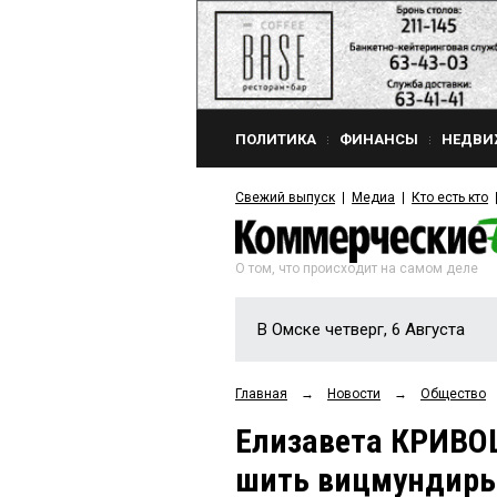
ПОЛИТИКА
ФИНАНСЫ
НЕДВИ
Свежий выпуск
Медиа
Кто есть кто
О том, что происходит на самом деле
В Омске четверг, 6 Августа
Главная
→
Новости
→
Общество
Елизавета КРИВО
шить вицмундир