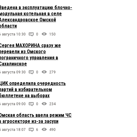
Введена в эксплуатацию блочно-
модульная котельная в селе
Александровское Омской
области
6 августа 10:30
0
150
Сергея МАХОРИНА сразу же
перевели из Омского
пограничного управления в
Сахалинское
6 августа 09:30
0
279
ЦИК определила очередность
партий в избирательном
бюллетене на выборах
6 августа 09:00
0
234
Омская область ввела режим ЧС
в агросекторе из-за засухи
5 августа 18:07
6
490