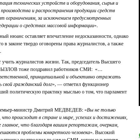
атация технических устройств и оборудования, сырья и
 производства и распространения продукции средств
ат ограничениям, за исключением предусмотренных
едерации о средствах массовой информации
».
ьный нюанс оставляет впечатление недосказанности, однако
ато в законе твердо оговорены права журналистов, а также
.
 учить журналистов жизни. Так, председатель Высшего
ГРЫЗЛОВ тоже поздравил работников СМИ: «…
ветственной, принципиальной и объективно отражать
 свой гражданский долг
», — отметил функционер
ший политическую практику мыслью о том, что парламент
премьер-министр Дмитрий МЕДВЕДЕВ: «
Вы не только
 что происходит в стране и мире, успехах и достижениях,
 главное, что благодаря вашим репортажам, очеркам,
ешаются проблемы конкретного человека
». Высокий
одтишка подтроллил те самые СМИ, которые и впрямь