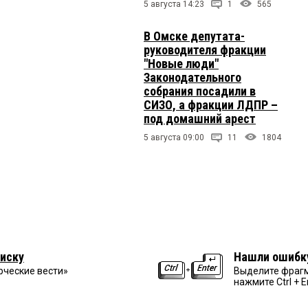
5 августа 14:23
1
565
В Омске депутата-
руководителя фракции
"Новые люди"
Законодательного
собрания посадили в
СИЗО, а фракции ЛДПР –
под домашний арест
5 августа 09:00
11
1804
иску
Нашли ошибк
рческие вести»
Выделите фрагм
нажмите Ctrl + E