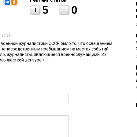
5
0
 13:25:
 военной журналистики СССР было то, что освещением
с непосредственным пребыванием на местах событий
ило, журналисты, являющиеся военнослужащими. Их
сь жёсткой цензуре.»