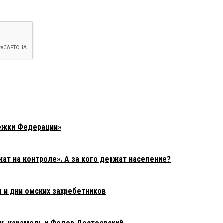
ежки Федерации»
т на контроле». А за кого держат население?
 и дни омских захребетников
к, карамель и Федор Достоевский