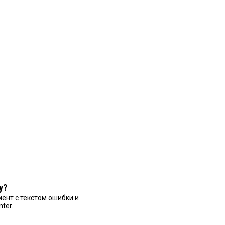
у?
ент с текстом ошибки и
nter.