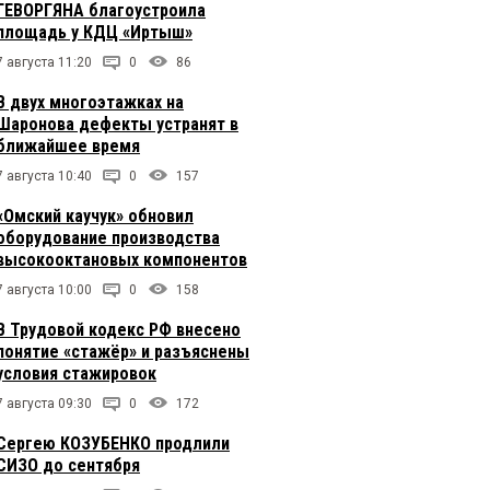
ГЕВОРГЯНА благоустроила
площадь у КДЦ «Иртыш»
7 августа 11:20
0
86
В двух многоэтажках на
Шаронова дефекты устранят в
ближайшее время
7 августа 10:40
0
157
«Омский каучук» обновил
оборудование производства
высокооктановых компонентов
7 августа 10:00
0
158
В Трудовой кодекс РФ внесено
понятие «стажёр» и разъяснены
условия стажировок
7 августа 09:30
0
172
Сергею КОЗУБЕНКО продлили
СИЗО до сентября