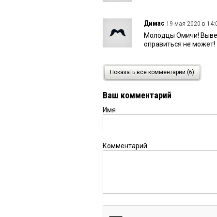
Димас
19 мая 2020 в 14:
Молодцы Омичи! Вывел
оправиться не может!
Гость
19 мая 2020 в 11:1
Показать все комментарии (6)
Любопытствующий, хо
Ваш комментарий
Имя
Любопытствующий
19 
Когда срочно снаряжа
его истинной командой.
крысы в трюме. Тем бо
Комментарий
самом деле.
Гость
19 мая 2020 в 08:4
Что-то я не пойму. Эт
люди не его команда? 