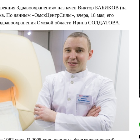
екция Здравоохранения» назначен Виктор БАБИКОВ (на
ка. По данным «ОмскЦентрСилы», вчера, 18 мая, его
р здравоохранения Омской области Ирина СОЛДАТОВА.
е 1983 года. В 2005 году окончил фармацевтический