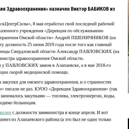
ия Здравоохранения» назначен Виктор БАБИКОВ из
мскЦентрСилы», 8 мая отработал свой последний рабочий
 казенного учреждения «Дирекция по обслуживанию
воохранения Омской области» Андрей ПШЕНИЧНИКОВ (на
эту должность 25 июня 2019 года после того как главный
льницы Свердловской области Александр ПАВЛОВСКИХ (на
министра здравоохранения Омской области.
у ПАВЛОВСКИХ замом в Алапаевске, а в мае 2018-го
анции скорой медицинской помощи.
 закупки для омского здравоохранения, и о странностях
и» писали не раз. КУОО «Дирекция Здравоохранения» (так
 занималось закупками — топлива, электроэнергии, воды,
бходимо больницам.
волен
с должности замминистра в конце апреля. И вот
привез из Алапаевского района (а это был не один только