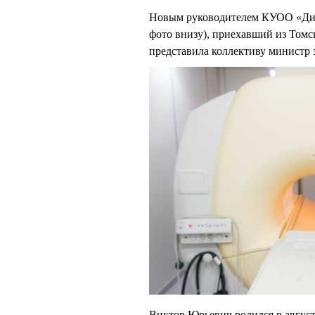
Новым руководителем КУОО «Дир
фото внизу), приехавший из Томс
представила коллективу минист
Виктор Юрьевич родился в август