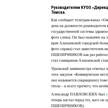
Руководителем КУОО «Дирекц
Томска.
Как сообщает телеграм-канал «О
день на должности руководителя
государственной системы здра
фото слева). Он был назначен на 
врач Алапаевской городской бо
фото справа) стал заместителем 
ПШЕНИЧНИКОВ как раз работал 
стал главврачом Алапаевской ст
Уральский замминистра отвечал за
этих закупок «Коммерческие вест
оно называется сокращенно) тоже
тепла – и всего прочего, что нео
Александр ПАВЛОВСКИХ был
у
теперь настал черед тех, кого он 
ПШЕНИЧНИКОВ).