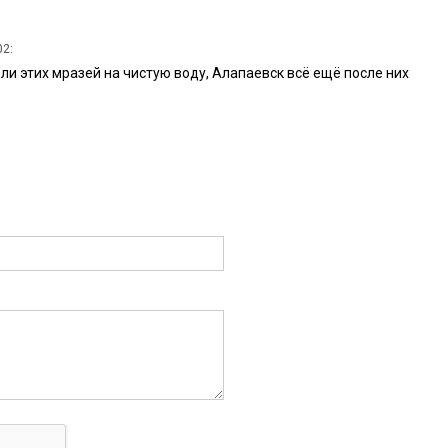
02:
и этих мразей на чистую воду, Алапаевск всё ещё после них
2:
рошо объяснил!
мая 2020 в 09:16:
ется новый корабль, не все же, поплывшие на нем, являются
 Есть костяк, есть сброд, наскоро набранный в порту, а есть
лее, что только в ходе плавания, выясняется кто есть кто на
6:
о люди Губернатора покидают Омскую область? Разве эти
Если нет, то я вообще ничего не понимаю