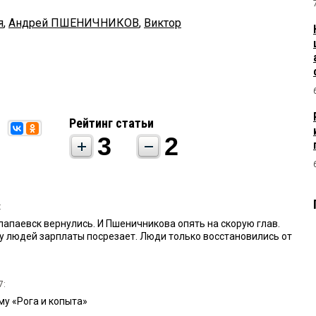
я
,
Андрей ПШЕНИЧНИКОВ
,
Виктор
Рейтинг статьи
3
2
:
лапаевск вернулись. И Пшеничникова опять на скорую глав.
 у людей зарплаты посрезает. Люди только восстановились от
7:
му «Рога и копыта»