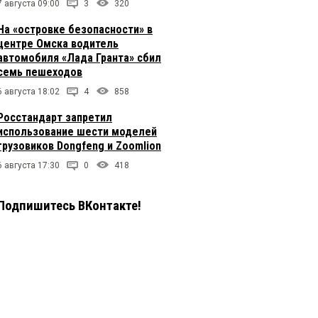
7 августа 09:00
3
320
На «островке безопасности» в
центре Омска водитель
автомобиля «Лада Гранта» сбил
семь пешеходов
6 августа 18:02
4
858
Росстандарт запретил
использование шести моделей
грузовиков Dongfeng и Zoomlion
6 августа 17:30
0
418
Подпишитесь ВКонтакте!