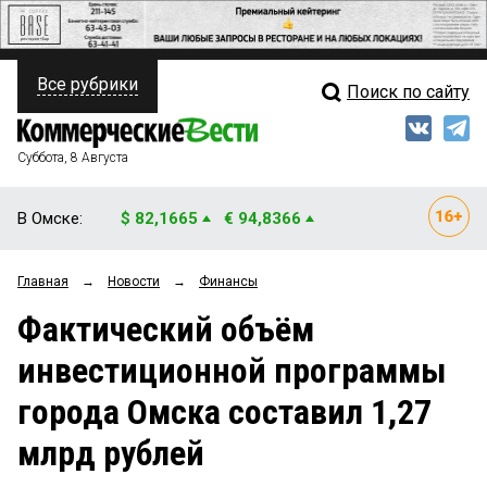
Все рубрики
Поиск по сайту
ПОЛИТИКА
Свежий выпуск
Медиа
ФИНАНСЫ
Суббота, 8 Августа
Кто есть кто
НЕДВИЖИМОСТЬ
В Омске:
$ 82,1665
€ 94,8366
Интервью
БИЗНЕС
Главная
→
Новости
→
Финансы
Мнения
ОБЩЕСТВО
Фактический объём
Рейтинги
ЗАКОН
инвестиционной программы
Блоги
НОВОСТИ КОМПАНИЙ
города Омска составил 1,27
Архив
ПРОИСШЕСТВИЯ
млрд рублей