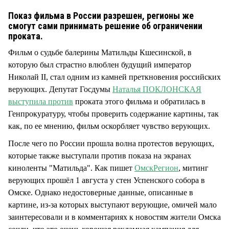
СТИЛЬ ЖИЗНИ
Показ фильма в России разрешен, регионы же
смогут сами принимать решение об ограничении
проката.
Фильм о судьбе балерины Матильды Кшесинской, в
которую был страстно влюблен будущий император
Николай II, стал одним из камней преткновения российских
верующих. Депутат Госдумы
Наталья ПОКЛОНСКАЯ
выступила против
проката этого фильма и обратилась в
Генпрокуратуру, чтобы проверить содержание картины, так
как, по ее мнению, фильм оскорбляет чувство верующих.
После чего по России прошла волна протестов верующих,
которые также выступали против показа на экранах
киноленты "Матильда". Как пишет
ОмскРегион
, митинг
верующих прошёл 1 августа у стен Успенского собора в
Омске. Однако недостоверные данные, описанные в
картине, из-за которых выступают верующие, омичей мало
заинтересовали и в комментариях к новостям жители Омска