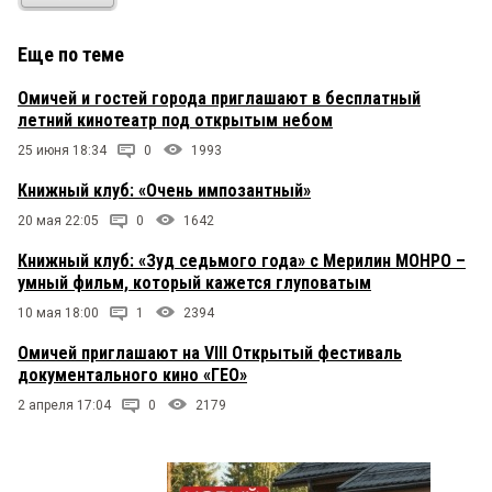
Еще по теме
Омичей и гостей города приглашают в бесплатный
летний кинотеатр под открытым небом
25 июня 18:34
0
1993
Книжный клуб: «Очень импозантный»
20 мая 22:05
0
1642
Книжный клуб: «Зуд седьмого года» с Мерилин МОНРО –
умный фильм, который кажется глуповатым
10 мая 18:00
1
2394
Омичей приглашают на VIII Открытый фестиваль
документального кино «ГЕО»
2 апреля 17:04
0
2179