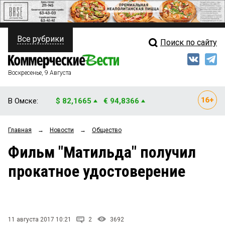
Все рубрики
Поиск по сайту
ПОЛИТИКА
Свежий выпуск
Медиа
ФИНАНСЫ
Воскресенье, 9 Августа
Кто есть кто
НЕДВИЖИМОСТЬ
В Омске:
$ 82,1665
€ 94,8366
Интервью
БИЗНЕС
Главная
→
Новости
→
Общество
Мнения
ОБЩЕСТВО
Фильм "Матильда" получил
Рейтинги
ЗАКОН
прокатное удостоверение
Блоги
НОВОСТИ КОМПАНИЙ
Архив
ПРОИСШЕСТВИЯ
11 августа 2017 10:21
2
3692