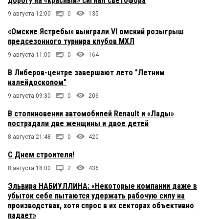
дорогу на «красный» сигнал светофора
9 августа 12:00
0
135
«Омские Ястребы» выиграли VI омский розыгрыш
предсезонного турнира клубов МХЛ
9 августа 11:00
0
164
В Либеров-центре завершают лето "Летним
калейдоскопом"
9 августа 09:30
0
206
В столкновении автомобилей Renault и «Лады»
пострадали две женщины и двое детей
8 августа 21:48
0
420
С Днем строителя!
8 августа 18:00
2
436
Эльвира НАБИУЛЛИНА: «Некоторые компании даже в
убыток себе пытаются удержать рабочую силу на
производствах, хотя спрос в их секторах объективно
падает»