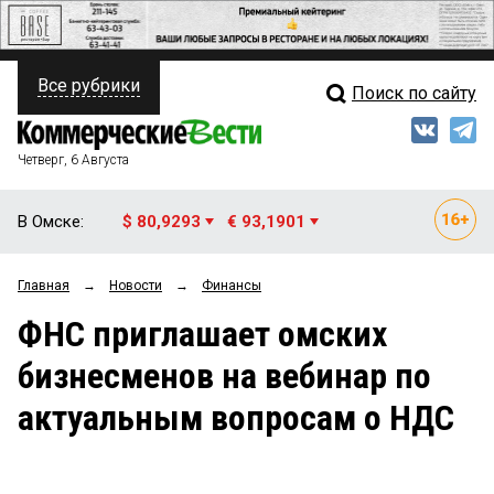
Все рубрики
Поиск по сайту
ПОЛИТИКА
Свежий выпуск
Медиа
ФИНАНСЫ
Четверг, 6 Августа
Кто есть кто
НЕДВИЖИМОСТЬ
В Омске:
$ 80,9293
€ 93,1901
Интервью
БИЗНЕС
Главная
→
Новости
→
Финансы
Мнения
ОБЩЕСТВО
ФНС приглашает омских
Рейтинги
ЗАКОН
бизнесменов на вебинар по
Блоги
НОВОСТИ КОМПАНИЙ
актуальным вопросам о НДС
Архив
ПРОИСШЕСТВИЯ