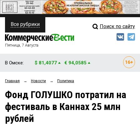
Все рубрики
Поиск по сайту
ПОЛИТИКА
Свежий выпуск
Медиа
ФИНАНСЫ
Пятница, 7 Августа
Кто есть кто
НЕДВИЖИМОСТЬ
В Омске:
$ 81,4077
€ 94,0585
Интервью
БИЗНЕС
Главная
→
Новости
→
Политика
Мнения
ОБЩЕСТВО
Фонд ГОЛУШКО потратил на
Рейтинги
ЗАКОН
фестиваль в Каннах 25 млн
Блоги
НОВОСТИ КОМПАНИЙ
рублей
Архив
ПРОИСШЕСТВИЯ