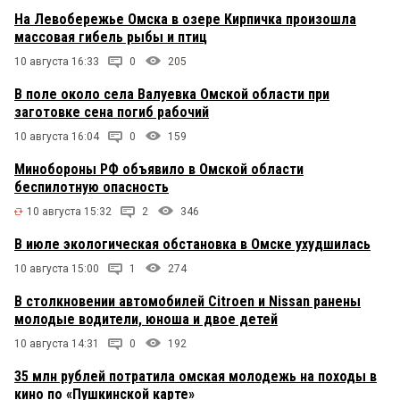
На Левобережье Омска в озере Кирпичка произошла
массовая гибель рыбы и птиц
10 августа 16:33
0
205
В поле около села Валуевка Омской области при
заготовке сена погиб рабочий
10 августа 16:04
0
159
Минобороны РФ объявило в Омской области
беспилотную опасность
10 августа 15:32
2
346
В июле экологическая обстановка в Омске ухудшилась
10 августа 15:00
1
274
В столкновении автомобилей Citroen и Nissan ранены
молодые водители, юноша и двое детей
10 августа 14:31
0
192
35 млн рублей потратила омская молодежь на походы в
кино по «Пушкинской карте»