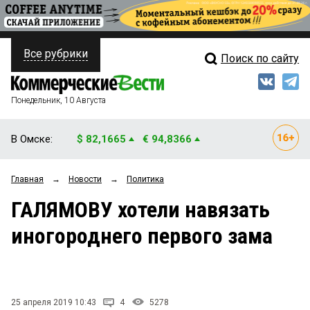
Все рубрики
Поиск по сайту
ПОЛИТИКА
Свежий выпуск
Медиа
ФИНАНСЫ
Понедельник, 10 Августа
Кто есть кто
НЕДВИЖИМОСТЬ
В Омске:
$ 82,1665
€ 94,8366
Интервью
БИЗНЕС
Главная
→
Новости
→
Политика
Мнения
ОБЩЕСТВО
ГАЛЯМОВУ хотели навязать
Рейтинги
ЗАКОН
иногороднего первого зама
Блоги
НОВОСТИ КОМПАНИЙ
Архив
ПРОИСШЕСТВИЯ
25 апреля 2019 10:43
4
5278