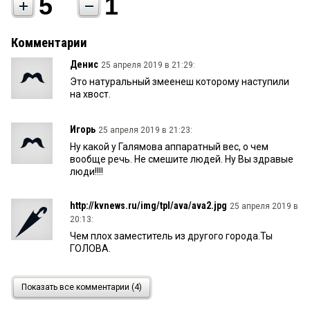
5
1
Комментарии
Денис
25 апреля 2019 в 21:29:
Это натуральный змеенеш которому наступили
на хвост.
Игорь
25 апреля 2019 в 21:23:
Ну какой у Галямова аппаратный вес, о чем
вообще речь. Не смешите людей. Ну Вы здравые
люди!!!!
http://kvnews.ru/img/tpl/ava/ava2.jpg
25 апреля 2019 в
20:13:
Чем плох заместитель из другого города.Ты
ГОЛОВА.
Злой омич
25 апреля 2019 в 13:24:
Показать все комментарии (4)
Это не министр, это болтун. Причем глухой,