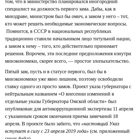
том, что в министерство планировался иногородний
специалист на должность первого зама. Дабы, как в
минздраве, министром был бы омич, а замом у него – тот,
кто может решить необходимые экономические вопросы.
Помнится, в СССР в национальных республиках
традиционно ставили начальником лицо титульной нации,
а замом к нему – того, кто действительно принимает
решения. Впрочем, эти последние предположения изнутри
минэкономики, скорее всего, — простое злопыхательство.
Пятый зам, пусть и в статусе первого, был бы в
минэкономики уже явно лишним, поэтому освободили
ставку одного из просто замов. Проект указа губернатора с
нейтральным названием «О внесении изменений в
отдельные указы Губернатора Омской области» был
опубликован для антикоррупционной экспертизы 11 апреля
с указанным сроком окончания приема замечаний 18
апреля. В проекте было забито, что
«настоящий Указ
вступает в силу с 23 апреля 2019 года»
(см. приложенный
снизу файл).