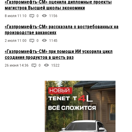
«Газпромнефть-СМ» оценила дипломные проекты
магистров Высшей школы экономики
8 июля 11:10
0
1156
«Газпромнефть-СМ» рассказала о востребованных на
производстве вакансиях
2 июля 11:00
0
1145
«Газпромнефть-СМ» при помощи ИИ ускорила цикл
создания продуктов в шесть раз
26 июня 14:36
0
1522