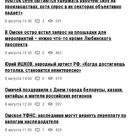
убыток себе пытаются удержать рабочую силу на
производствах, хотя спрос в их секторах объективно
падает»
8 августа 16:45
2
291
В Омске остро встал запрос на площадки для
мероприятий – нужно что-то кроме Любинского
проспекта
8 августа 15:30
0
462
Юрий ИЦКОВ, народный артист РФ: «Когда достигаешь
потолка, становится неинтересно»
8 августа 14:00
0
319
Омичей поздравили с Днем города белорусы, казахи,
китайцы и жители российских регионов
8 августа 12:30
2
297
Омское УФНС: наследники могут вернуть переплату по
налогам наследодателя
8 августа 11:00
1
420