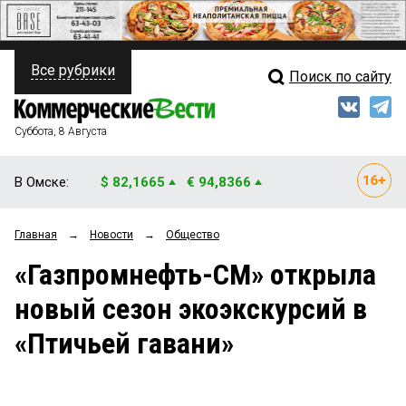
Все рубрики
Поиск по сайту
ПОЛИТИКА
Свежий выпуск
Медиа
ФИНАНСЫ
Суббота, 8 Августа
Кто есть кто
НЕДВИЖИМОСТЬ
В Омске:
$ 82,1665
€ 94,8366
Интервью
БИЗНЕС
Главная
→
Новости
→
Общество
Мнения
ОБЩЕСТВО
«Газпромнефть-СМ» открыла
Рейтинги
ЗАКОН
новый сезон экоэкскурсий в
Блоги
НОВОСТИ КОМПАНИЙ
«Птичьей гавани»
Архив
ПРОИСШЕСТВИЯ