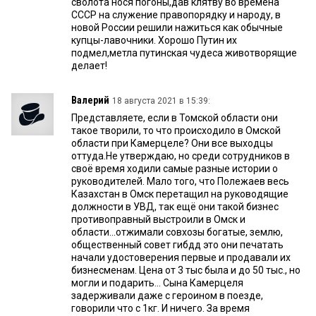
сволота нося погоны,дав клятву во времена
СССР на служение правопорядку и народу, в
новой России решили нажиться как обычные
купцы-лавочники. Хорошо Путин их
подмел,метла путинская чудеса животворящие
делает!
Валерий
18 августа 2021 в 15:39:
Представляете, если в Томской области они
такое творили, то что происходило в Омской
области при Камерцеле? Они все выходцы
оттуда.Не утверждаю, но среди сотрудников в
своё время ходили самые разные истории о
руководителей. Мало того, что Полежаев весь
Казахстан в Омск перетащил на руководящие
должности в УВД, так ещё они такой бизнес
противоправный выстроили в Омск и
области...отжимали совхозы богатые, землю,
общественный совет гибдд это они печатать
начали удостоверения первые и продавали их
бизнесменам. Цена от 3 тыс была и до 50 тыс., но
могли и подарить... Сына Камерцеля
задерживали даже с героином в поезде,
говорили что с 1кг. И ничего. За время