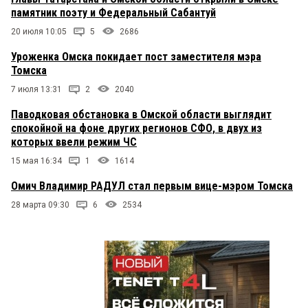
превышает 442 800 долларов — смертная казнь с
памятник поэту и Федеральный Сабантуй
конфискацией, а семье казненного высылают
счет на 8 юаней (72 руб. 65 коп.) за две пули.
20 июля 10:05
5
2686
Срочно необходима отмена моратория на
смертную казнь! И наказание коррупционеров
Уроженка Омска покидает пост заместителя мэра
должно звучать так: ОТ СВОЕГО СТЯЖАНИЯ
Томска
ЛИШИЛИСЬ ЖИВОТА И ВОТЧИН! КОРРУПЦИЯ
ДОЛЖНА БЫТЬ ПРИРАВНЕНА К
7 июля 13:31
2
2040
ГОСУДАРСТВЕННОЙ ИЗМЕНЕ!
Паводковая обстановка в Омской области выглядит
спокойной на фоне других регионов СФО, в двух из
k
30 августа 2019 в 14:54:
которых ввели режим ЧС
Еще и ходатайство в приговоре написать... дать
15 мая 16:34
1
1614
медаль за заслуги перед
родиной,наверное.....генерал же...
Омич Владимир РАДУЛ стал первым вице-мэром Томска
28 марта 09:30
6
2534
Омич
30 августа 2019 в 12:19:
А почему в данном случае не предъявили ОПГ?
То есть Калинин и Мацелевич — ОПГ, а генерал с
подчиненным — нет!