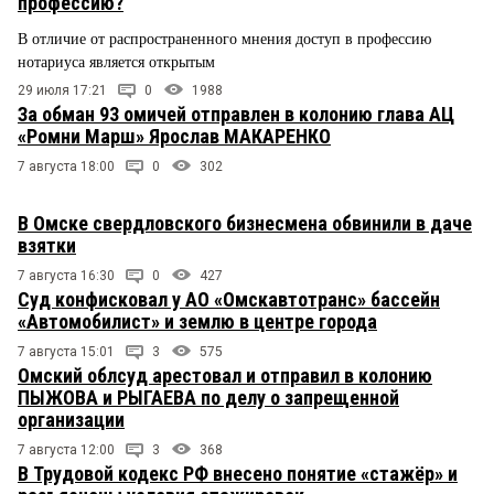
профессию?
В отличие от распространенного мнения доступ в профессию
нотариуса является открытым
29 июля 17:21
0
1988
За обман 93 омичей отправлен в колонию глава АЦ
«Ромни Марш» Ярослав МАКАРЕНКО
7 августа 18:00
0
302
В Омске свердловского бизнесмена обвинили в даче
взятки
7 августа 16:30
0
427
Суд конфисковал у АО «Омскавтотранс» бассейн
«Автомобилист» и землю в центре города
7 августа 15:01
3
575
Омский облсуд арестовал и отправил в колонию
ПЫЖОВА и РЫГАЕВА по делу о запрещенной
организации
7 августа 12:00
3
368
В Трудовой кодекс РФ внесено понятие «стажёр» и