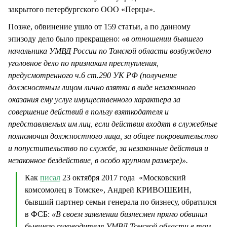
закрытого петербургского ООО «Перцы».
Позже, обвинение ушло от 159 статьи, а по данному
эпизоду дело было прекращено:
«в отношении бывшего
начальника УМВД России по Томской области возбуждено
уголовное дело по признакам преступления,
предусмотренного ч.6 ст.290 УК РФ (получение
должностным лицом лично взятки в виде незаконного
оказания ему услуг имущественного характера за
совершение действий в пользу взяткодателя и
представляемых им лиц, если действия входят в служебные
полномочия должностного лица, за общее покровительство
и попустительство по службе, за незаконные действия и
незаконное бездействие, в особо крупном размере)».
Как
писал
23 октября 2017 года «Московский
комсомолец в Томске», Андрей КРИВОШЕИН,
бывший партнер семьи генерала по бизнесу, обратился
в ФСБ:
«В своем заявлении бизнесмен прямо обвинил
бывшего руководителя УМВД Томской области в том,