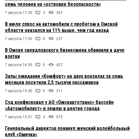
семь человек на «островке безопасности»
7 августа 17:30
3
367
В июле спрос на автомобили с пробегом в Омской
области оказался на 11% выше, чем год назад
7 августа 17:00
0
237
В Омске свердловского бизнесмена обвинили в даче
взятки
7 августа 16:30
0
427
Залы ожидания «Комфорт» на двух вокзалах за семь
месяцев посетили 2,5 тысячи пассажиров
7 августа 15:45
0
311
Суд конфисковал у АО «Омскавтотранс» бассейн
«Автомобилист» и землю в центре города
7 августа 15:01
3
575
Генеральный директор покинул женский волейбольный
клуб «Омичка»