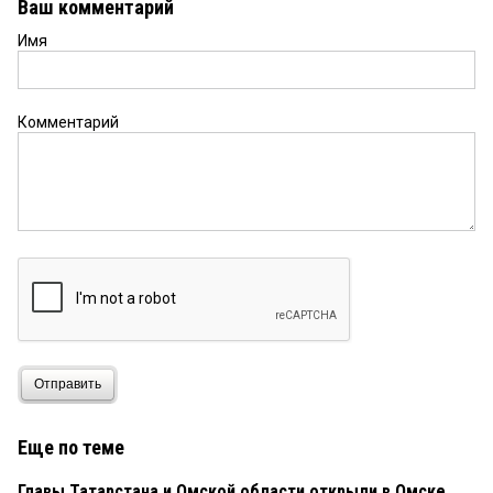
Ваш комментарий
результат,привлечь к уголовной
ответственности судей. И вот только тогда
Имя
можно начинать разматывать гнилой клубок
коррупции в Томской Области.
Комментарий
Катерина.
2 сентября 2019 в 14:42:
Если Митрофанов виноват,то и судебные дела за
период его правления должны быть
пересмотрены!
Таиров Фахратдин
30 августа 2019 в 18:46:
«Безнаказанность делает законы сначала
бесполезными, а под конец смешными.» —
НоэльГлядя на безграничную наглость
доморошенных казнокрадов и мздоимцов, всё
больше и больше утверждаюсь мысли о том, что
методы борьбы с коррупцией должны быть
Отправить
заимствованы из опыта других государств. К
примеру, в Китае, если сумма незаконного
дохода более 14 760 долларов, преступнику
Еще по теме
грозит от 10 лет тюрьмы до пожизненного срока
с конфискацией имущества. Если сумма
Главы Татарстана и Омской области открыли в Омске