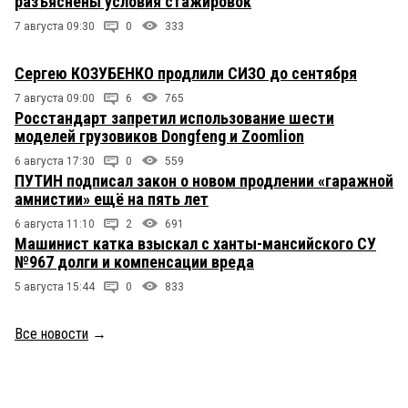
разъяснены условия стажировок
7 августа 09:30
0
333
Сергею КОЗУБЕНКО продлили СИЗО до сентября
7 августа 09:00
6
765
Росстандарт запретил использование шести
моделей грузовиков Dongfeng и Zoomlion
6 августа 17:30
0
559
ПУТИН подписал закон о новом продлении «гаражной
амнистии» ещё на пять лет
6 августа 11:10
2
691
Машинист катка взыскал с ханты-мансийского СУ
№967 долги и компенсации вреда
5 августа 15:44
0
833
Все новости
→