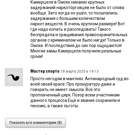
Камерцеля в Омске никаких крупных
задержаний наркоторговцев не было от слова
вообще. Зато когда он ушёл, то посыпались
задержания с большим количеством
наркот.веществ. В очень крупном размере! Вот
где надо копать и расследовать! Такого
беспредела и сращивания правоохранительных
органов с криминалом не было нигде! Только в
Омске. И последствия до сих пор ощущаются!
Многие замы Камерцеля получили реальные
сроки!
Мастер спорта
18 марта 2020 в 14:13:
Просто негодяи в мантиях. Антинародный суд во
всей своей красе. Про прокуратуру даже и
говорить не имеет смысла. Все это
проплаченный цирк. Позор всем участникам
данного процесса Ещё и звание сохранили и
пенсию, а также льготы.
Катерина.
2 сентября 2019 в 14:56:
Показать все комментарии (8)
Судебные дела пересмотрены,и по делам
которые получат противоположный