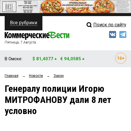
Все рубрики
Поиск по сайту
ПОЛИТИКА
Свежий выпуск
Медиа
ФИНАНСЫ
Пятница, 7 Августа
Кто есть кто
НЕДВИЖИМОСТЬ
В Омске:
$ 81,4077
€ 94,0585
Интервью
БИЗНЕС
Главная
→
Новости
→
Закон
Мнения
ОБЩЕСТВО
Генералу полиции Игорю
Рейтинги
ЗАКОН
МИТРОФАНОВУ дали 8 лет
Блоги
НОВОСТИ КОМПАНИЙ
условно
Архив
ПРОИСШЕСТВИЯ