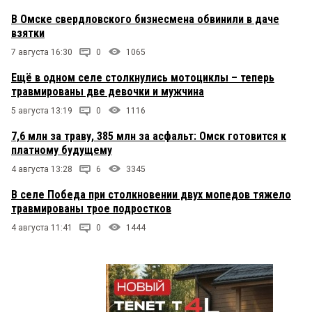
В Омске свердловского бизнесмена обвинили в даче
взятки
7 августа 16:30
0
1065
Ещё в одном селе столкнулись мотоциклы – теперь
травмированы две девочки и мужчина
5 августа 13:19
0
1116
7,6 млн за траву, 385 млн за асфальт: Омск готовится к
платному будущему
4 августа 13:28
6
3345
В селе Победа при столкновении двух мопедов тяжело
травмированы трое подростков
4 августа 11:41
0
1444