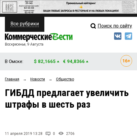
Все рубрики
Поиск по сайту
ПОЛИТИКА
Свежий выпуск
Медиа
ФИНАНСЫ
Воскресенье, 9 Августа
Кто есть кто
НЕДВИЖИМОСТЬ
В Омске:
$ 82,1665
€ 94,8366
Интервью
БИЗНЕС
Главная
→
Новости
→
Общество
Мнения
ОБЩЕСТВО
ГИБДД предлагает увеличить
Рейтинги
ЗАКОН
штрафы в шесть раз
Блоги
НОВОСТИ КОМПАНИЙ
Архив
ПРОИСШЕСТВИЯ
11 апреля 2019 13:28
0
2706