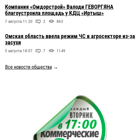
Компания «Омдорстрой» Валоди ГЕВОРГЯНА
благоустроила площадь у КДЦ «Иртыш»
7 августа 11:20
2
863
Омская область ввела режим ЧС в агросекторе из-за
засухи
5 августа 18:07
7
1149
Все новости общества
→