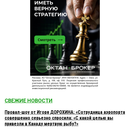
СВЕЖИЕ НОВОСТИ
Провал-шоу от Игоря ДОРОХИНА: «Сотрудница аэропорта
совершенно серьезно спросила: «С какой целью вы
привезли в Канаду мертвую рыбу?»