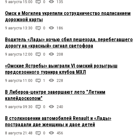
9 августа 15:00
0
135
Омск и Могилев укрепили сотрудничество подписанием
дорожной карты
9 августа 13:30
0
186
Водитель «Лады» ночью сбил пешехода, перебегавшего
дорогу на «красный» сигнал светофора
9 августа 12:00
0
208
«Омские Ястребы» выиграли VI омский розыгрыш
предсезонного турнира клубов МХЛ
9 августа 11:00
1
228
В Либеров-центре завершают лето "Летним
калейдоскопом"
9 августа 09:30
0
240
В столкновении автомобилей Renault и «Лады»
пострадали две женщины и двое детей
8 августа 21:48
0
456