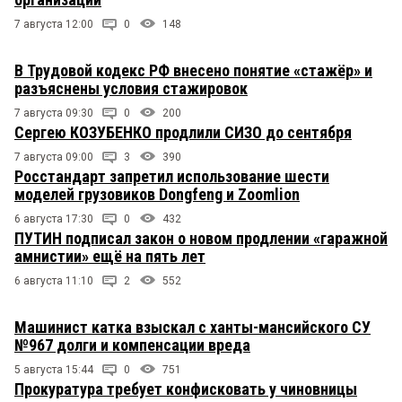
7 августа 12:00
0
148
В Трудовой кодекс РФ внесено понятие «стажёр» и
разъяснены условия стажировок
7 августа 09:30
0
200
Сергею КОЗУБЕНКО продлили СИЗО до сентября
7 августа 09:00
3
390
Росстандарт запретил использование шести
моделей грузовиков Dongfeng и Zoomlion
6 августа 17:30
0
432
ПУТИН подписал закон о новом продлении «гаражной
амнистии» ещё на пять лет
6 августа 11:10
2
552
Машинист катка взыскал с ханты-мансийского СУ
№967 долги и компенсации вреда
5 августа 15:44
0
751
Прокуратура требует конфисковать у чиновницы