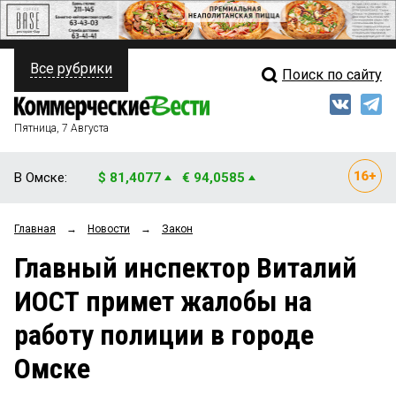
Все рубрики
Поиск по сайту
ПОЛИТИКА
Свежий выпуск
Медиа
ФИНАНСЫ
Пятница, 7 Августа
Кто есть кто
НЕДВИЖИМОСТЬ
В Омске:
$ 81,4077
€ 94,0585
Интервью
БИЗНЕС
Главная
→
Новости
→
Закон
Мнения
ОБЩЕСТВО
Главный инспектор Виталий
Рейтинги
ЗАКОН
ИОСТ примет жалобы на
Блоги
НОВОСТИ КОМПАНИЙ
работу полиции в городе
Архив
ПРОИСШЕСТВИЯ
Омске