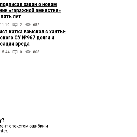
подписал закон о новом
нии «гаражной амнистии»
 пять лет
 11:10
2
652
ст катка взыскал с ханты-
ского СУ №967 долги и
сации вреда
 15:44
0
808
у?
ент с текстом ошибки и
nter.