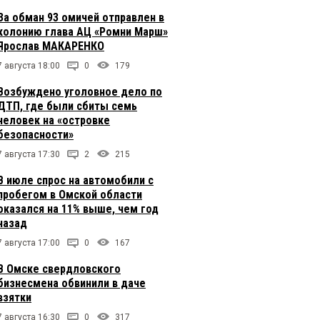
За обман 93 омичей отправлен в
колонию глава АЦ «Ромни Марш»
Ярослав МАКАРЕНКО
7 августа 18:00
0
179
Возбуждено уголовное дело по
ДТП, где были сбиты семь
человек на «островке
безопасности»
7 августа 17:30
2
215
В июле спрос на автомобили с
пробегом в Омской области
оказался на 11% выше, чем год
назад
7 августа 17:00
0
167
В Омске свердловского
бизнесмена обвинили в даче
взятки
7 августа 16:30
0
317