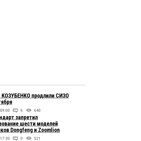
 КОЗУБЕНКО продлили СИЗО
тября
 09:00
6
640
ндарт запретил
зование шести моделей
иков Dongfeng и Zoomlion
 17:30
0
521