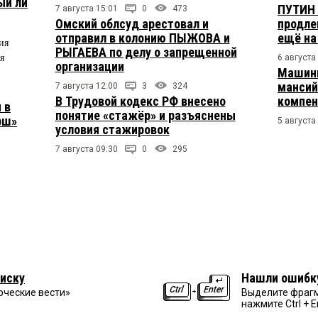
ый ли
ПУТИН 
7 августа 15:01
0
473
Омский облсуд арестовал и
продле
отправил в колонию ПЫЖОВА и
ещё на
ия
РЫГАЕВА по делу о запрещенной
я
6 августа
организации
Машини
мансий
7 августа 12:00
3
324
В Трудовой кодекс РФ внесено
компен
 в
понятие «стажёр» и разъяснены
рш»
5 августа
условия стажировок
7 августа 09:30
0
295
иску
Нашли ошибк
рческие вести»
Выделите фрагм
нажмите Ctrl + E