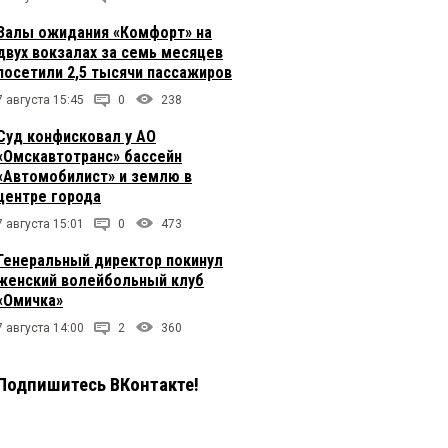
Залы ожидания «Комфорт» на
двух вокзалах за семь месяцев
посетили 2,5 тысячи пассажиров
7 августа 15:45
0
238
Суд конфисковал у АО
«Омскавтотранс» бассейн
«Автомобилист» и землю в
центре города
7 августа 15:01
0
473
Генеральный директор покинул
женский волейбольный клуб
«Омичка»
7 августа 14:00
2
360
Подпишитесь ВКонтакте!