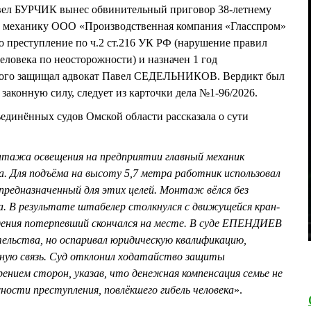
вел БУРЧИК вынес обвинительный приговор 38-летнему
механику ООО «Производственная компания «Гласспром»
о преступление по ч.2 ст.216 УК РФ (нарушение правил
еловека по неосторожности) и назначен 1 год
мого защищал адвокат Павел СЕДЕЛЬНИКОВ. Вердикт был
 законную силу, следует из карточки дела №1-96/2026.
ъединённых судов Омской области рассказала о сути
онтажа освещения на предприятии главный механик
. Для подъёма на высоту 5,7 метра работник использовал
предназначенный для этих целей. Монтаж вёлся без
а. В результате штабелер столкнулся с движущейся кран-
адения потерпевший скончался на месте. В суде ЕПЕНДИЕВ
ельства, но оспаривал юридическую квалификацию,
ную связь. Суд отклонил ходатайство защиты
рением сторон, указав, что денежная компенсация семье не
ости преступления, повлёкшего гибель человека
».