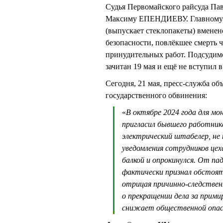
Судья Первомайского райсуда Па
Максиму ЕПЕНДИЕВУ. Главному 
(выпускает стеклопакеты) вменен
безопасности, повлёкшее смерть ч
принудительных работ. Подсуди
зачитан 19 мая и ещё не вступил в
Сегодня, 21 мая, пресс-служба об
государственного обвинения:
«
В октябре 2024 года для м
пригласил бывшего работника
электрический штабелер, не 
уведомления сотрудников цех
балкой и опрокинулся. От п
фактически признал обстоят
отрицая причинно-следствен
о прекращении дела за прими
снижает общественной опасн