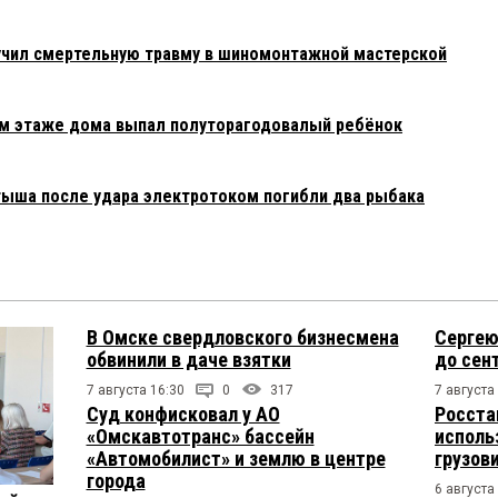
учил смертельную травму в шиномонтажной мастерской
0-м этаже дома выпал полуторагодовалый ребёнок
тыша после удара электротоком погибли два рыбака
В Омске свердловского бизнесмена
Сергею
обвинили в даче взятки
до сен
7 августа 16:30
0
317
7 августа
Суд конфисковал у АО
Росста
«Омскавтотранс» бассейн
исполь
«Автомобилист» и землю в центре
грузов
города
6 августа