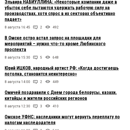
Эльвира НАБИУЛЛИНА: «Некоторые компании даже в
убыток себе пытаются удержать рабочую силу на
производствах, хотя спрос в их секторах объективно
падает»
8 августа 16:45
2
492
В Омске остро встал запрос на площадки для
мероприятий – нужно что-то кроме Любинского
проспекта
8 августа 15:30
5
648
Юрий ИЦКОВ, народный артист РФ: «Когда достигаешь
потолка, становится неинтересно»
8 августа 14:00
2
449
Омичей поздравили с Днем города белорусы, казахи,
китайцы и жители российских регионов
8 августа 12:30
3
410
Омское УФНС: наследники могут вернуть переплату по
налогам наследодателя