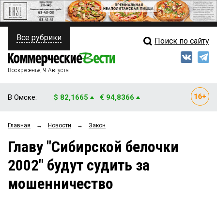
Все рубрики
Поиск по сайту
ПОЛИТИКА
Свежий выпуск
Медиа
ФИНАНСЫ
Воскресенье, 9 Августа
Кто есть кто
НЕДВИЖИМОСТЬ
В Омске:
$ 82,1665
€ 94,8366
Интервью
БИЗНЕС
Главная
→
Новости
→
Закон
Мнения
ОБЩЕСТВО
Главу "Сибирской белочки
Рейтинги
ЗАКОН
2002" будут судить за
Блоги
НОВОСТИ КОМПАНИЙ
мошенничество
Архив
ПРОИСШЕСТВИЯ