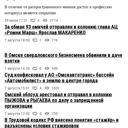
В отличие от распространенного мнения доступ в профессию
нотариуса является открытым
29 июля 17:21
0
2174
За обман 93 омичей отправлен в колонию глава АЦ
«Ромни Марш» Ярослав МАКАРЕНКО
7 августа 18:00
1
776
В Омске свердловского бизнесмена обвинили в даче
взятки
7 августа 16:30
0
949
Суд конфисковал у АО «Омскавтотранс» бассейн
«Автомобилист» и землю в центре города
7 августа 15:01
4
1031
Омский облсуд арестовал и отправил в колонию
ПЫЖОВА и РЫГАЕВА по делу о запрещенной
организации
7 августа 12:00
4
750
В Трудовой кодекс РФ внесено понятие «стажёр» и
разъяснены условия стажировок