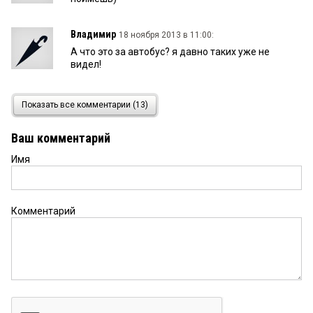
Владимир
18 ноября 2013 в 11:00:
А что это за автобус? я давно таких уже не
видел!
Владимир
18 ноября 2013 в 09:05:
Показать все комментарии (13)
Как всегда не подумав, ляпнул!
Ваш комментарий
Имя
аида
15 ноября 2013 в 15:42:
еще как решатся! и глазом не моргнут — в России
закон, что дышло.. сами знаете))
Комментарий
Anvar
14 ноября 2013 в 17:57:
Потому что он не отвечает за свои слова
КВ
14 ноября 2013 в 12:55: