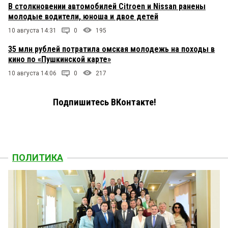
В столкновении автомобилей Citroen и Nissan ранены
молодые водители, юноша и двое детей
10 августа 14:31
0
195
35 млн рублей потратила омская молодежь на походы в
кино по «Пушкинской карте»
10 августа 14:06
0
217
Подпишитесь ВКонтакте!
ПОЛИТИКА