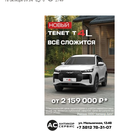
18 октября 09:34
0
2749
КВ
14 ноября 2013 в 09:57:
Михаил, Вы хотите сказать, что РЭК уменьшит
для ПАТП экономически обоснованный тариф, с
которым сам же согласился в декабре 2012
года? Абсурд! Каждое ПАТП тут же подаст в
арбитражный суд и выиграет иск. Прецеденты
судебного доказывания заниженного РЭКом
тарифа в Омске уже есть.
Михаил
14 ноября 2013 в 08:55:
Срок действия данного приказа — с 01.01.2013 по
31.12.2013, так что с нового года он
недействителен.
Пассажир
14 ноября 2013 в 08:39:
Кстати, действительно интересно оргинальное
решение ценовой проблемы на транспорте в
Красноярске с помощью транспорной карты с
более дешевым тарифом, о котором рассказал
во вчерашнем номере вашей газеты директор
красноярского департамента транспорта Ким.