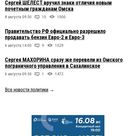
Сергей ШЕЛЕСТ вручил знаки отличия новым
почетным гражданам Омска
8 августа 09:30
10
1000
Правительство РФ официально разрешило
продавать бензин Евро-2 и Евро-3
6 августа 14:00
9
1529
Сергея МАХОРИНА сразу же перевели из Омского
пограничного управления в Сахалинское
6 августа 09:30
1
1472
Все новости политики
→