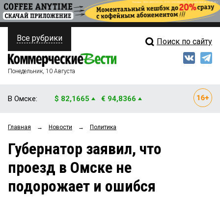
Все рубрики
Поиск по сайту
ПОЛИТИКА
Свежий выпуск
Медиа
ФИНАНСЫ
Понедельник, 10 Августа
Кто есть кто
НЕДВИЖИМОСТЬ
В Омске:
$ 82,1665
€ 94,8366
Интервью
БИЗНЕС
Главная
→
Новости
→
Политика
Мнения
ОБЩЕСТВО
Губернатор заявил, что
Рейтинги
ЗАКОН
проезд в Омске не
Блоги
НОВОСТИ КОМПАНИЙ
подорожает и ошибся
Архив
ПРОИСШЕСТВИЯ