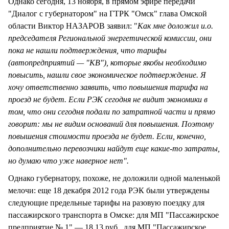
Однако сегодня, 13 ноября, в прямом эфире передачи
"Диалог с губернатором" на ГТРК "Омск" глава Омской
области Виктор НАЗАРОВ заявил: "
Как мне доложил и.о.
председателя Региональной энергетической комиссии, они
пока не нашли подтверждения, что тарифы
(автопредприятий — "КВ"), которые якобы необходимо
повысить, нашли свое экономическое подтверждение. Я
хочу ответственно заявить, что повышения тарифа на
проезд не будет. Если РЭК сегодня не видит экономики в
том, что они сегодня подали по затратной части и прямо
говорит: мы не видим оснований для повышения. Поэтому
повышения стоимости проезда не будет. Если, конечно,
дополнительно перевозчики найдут еще какие-то затраты,
но думаю что уже наверное нет".
Однако губернатору, похоже, не доложили одной маленькой
мелочи: еще 18 декабря 2012 года РЭК были утверждены
следующие предельные тарифы на разовую поездку для
пассажирского транспорта в Омске: для МП "Пассажирское
предприятие № 1" — 18,13 руб., для МП "Пассажирское