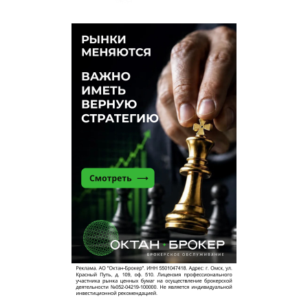
яя
14 ноября 2013 в 08:32:
интересно, а кто решил, что он ошибся?
Горожанин
13 ноября 2013 в 23:11:
Если после этого заявления губернатора
поднимут тариф даже до 18 рублей, то прямо
противопоставят себя НАЗАРОВУ. Не решатся!