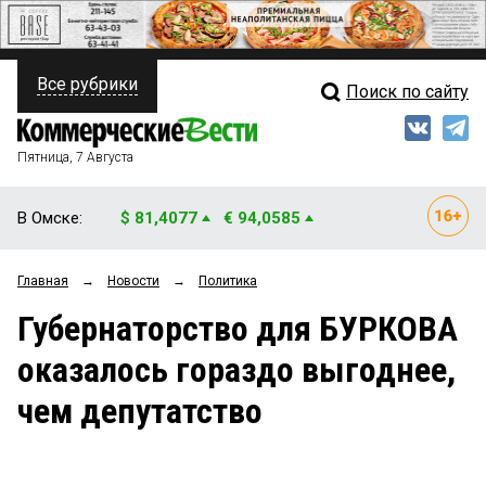
Все рубрики
Поиск по сайту
ПОЛИТИКА
Свежий выпуск
Медиа
ФИНАНСЫ
Пятница, 7 Августа
Кто есть кто
НЕДВИЖИМОСТЬ
В Омске:
$ 81,4077
€ 94,0585
Интервью
БИЗНЕС
Главная
→
Новости
→
Политика
Мнения
ОБЩЕСТВО
Губернаторство для БУРКОВА
Рейтинги
ЗАКОН
оказалось гораздо выгоднее,
Блоги
НОВОСТИ КОМПАНИЙ
чем депутатство
Архив
ПРОИСШЕСТВИЯ