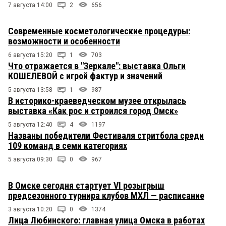
7 августа 14:00
2
656
Современные косметологические процедуры:
возможности и особенности
6 августа 15:20
1
703
Что отражается в "Зеркале": выставка Ольги
КОШЕЛЕВОЙ с игрой фактур и значений
5 августа 13:58
1
987
В историко-краеведческом музее открылась
выставка «Как рос и строился город Омск»
5 августа 12:40
4
1197
Названы победители Фестиваля стритбола среди
109 команд в семи категориях
5 августа 09:30
0
967
В Омске сегодня стартует VI розыгрыш
предсезонного турнира клубов МХЛ — расписание
3 августа 10:20
0
1374
Лица Любинского: главная улица Омска в работах