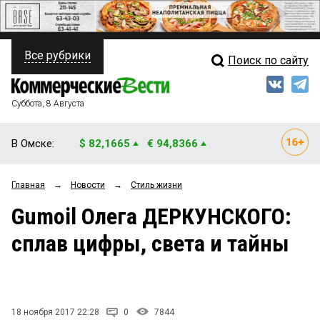
Все рубрики
Поиск по сайту
ПОЛИТИКА
Свежий выпуск
Медиа
ФИНАНСЫ
Суббота, 8 Августа
Кто есть кто
НЕДВИЖИМОСТЬ
В Омске:
$ 82,1665
€ 94,8366
Интервью
БИЗНЕС
Главная
→
Новости
→
Стиль жизни
Мнения
ОБЩЕСТВО
Gumoil Олега ДЕРКУНСКОГО:
Рейтинги
ЗАКОН
сплав цифры, света и тайны
Блоги
НОВОСТИ КОМПАНИЙ
Архив
ПРОИСШЕСТВИЯ
18 ноября 2017 22:28
0
7844
СТИЛЬ ЖИЗНИ