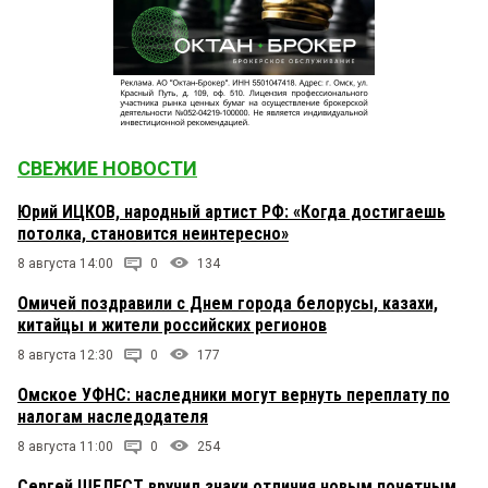
СВЕЖИЕ НОВОСТИ
Юрий ИЦКОВ, народный артист РФ: «Когда достигаешь
потолка, становится неинтересно»
8 августа 14:00
0
134
Омичей поздравили с Днем города белорусы, казахи,
китайцы и жители российских регионов
8 августа 12:30
0
177
Омское УФНС: наследники могут вернуть переплату по
налогам наследодателя
8 августа 11:00
0
254
Сергей ШЕЛЕСТ вручил знаки отличия новым почетным