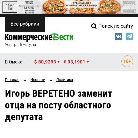
Все рубрики
Поиск по сайту
ПОЛИТИКА
Свежий выпуск
Медиа
ФИНАНСЫ
Четверг, 6 Августа
Кто есть кто
НЕДВИЖИМОСТЬ
В Омске:
$ 80,9293
€ 93,1901
Интервью
БИЗНЕС
Главная
→
Новости
→
Политика
Мнения
ОБЩЕСТВО
Игорь ВЕРЕТЕНО заменит
Рейтинги
ЗАКОН
отца на посту областного
Блоги
НОВОСТИ КОМПАНИЙ
депутата
Архив
ПРОИСШЕСТВИЯ