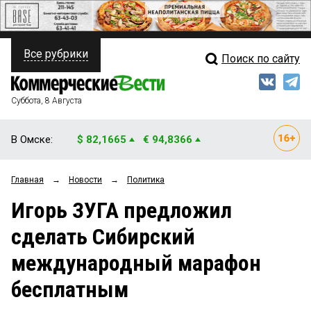
Все рубрики
Поиск по сайту
ПОЛИТИКА
Свежий выпуск
Медиа
ФИНАНСЫ
Суббота, 8 Августа
Кто есть кто
НЕДВИЖИМОСТЬ
В Омске:
$ 82,1665
€ 94,8366
Интервью
БИЗНЕС
Главная
→
Новости
→
Политика
Мнения
ОБЩЕСТВО
Игорь ЗУГА предложил
Рейтинги
ЗАКОН
сделать Сибирский
Блоги
НОВОСТИ КОМПАНИЙ
международный марафон
Архив
ПРОИСШЕСТВИЯ
бесплатным