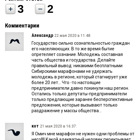
3
2
Комментарии
Александр
22 мая 2020 в 11:48:
Государство сильно сознательностью граждан
его населяюющих. В то же время бытие
опретеляет сознание. Молодежь составная
часть общества и государства. Делайте
правильный вывод: никакими бесплатными
Сибирскими марафонами не удержать
молодежь в регионе, который стагнирует уже
более 20 лет... Что -то настоящие
предприниматели давно покинули наш регион.
Остались только депутаты-предприниматели
только предлающие заранее бесперспективные
предложения, которые вызывают только
раздражение у массы общества...
кот
21 мая 2020 в 16:37:
Я Омич мне марафон не нужен одни проблемы от
него!!!! Какой адекватный человек перекрывает