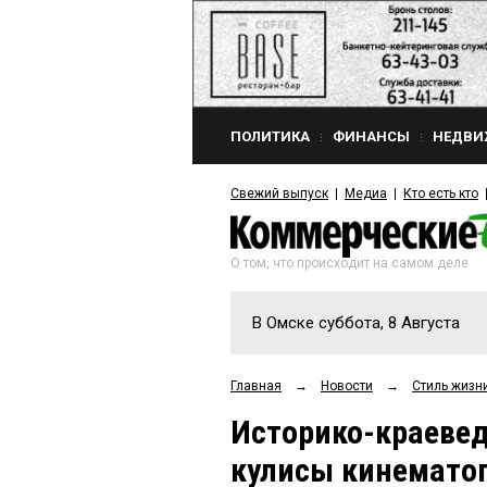
ПОЛИТИКА
ФИНАНСЫ
НЕДВИ
Свежий выпуск
Медиа
Кто есть кто
О том, что происходит на самом деле
В Омске суббота, 8 Августа
Главная
→
Новости
→
Стиль жизн
Историко-краевед
кулисы кинемато