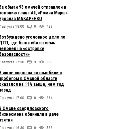
За обман 93 омичей отправлен в
колонию глава АЦ «Ромни Марш»
Ярослав МАКАРЕНКО
7 августа 18:00
0
439
Возбуждено уголовное дело по
ДТП, где были сбиты семь
человек на «островке
безопасности»
7 августа 17:30
3
560
В июле спрос на автомобили с
пробегом в Омской области
оказался на 11% выше, чем год
назад
7 августа 17:00
0
364
В Омске свердловского
бизнесмена обвинили в даче
взятки
7 августа 16:30
0
583