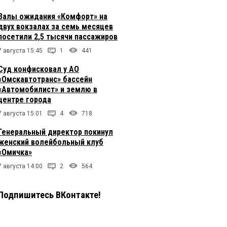
Залы ожидания «Комфорт» на
двух вокзалах за семь месяцев
посетили 2,5 тысячи пассажиров
7 августа 15:45
1
441
Суд конфисковал у АО
«Омскавтотранс» бассейн
«Автомобилист» и землю в
центре города
7 августа 15:01
4
718
Генеральный директор покинул
женский волейбольный клуб
«Омичка»
7 августа 14:00
2
564
Подпишитесь ВКонтакте!