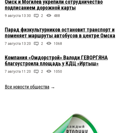
Омск и Могилев укрепили сотрудничество
подписанием дорожной карты
9 августа 13:30
2
488
Парад физкультурников остановит транспорт и
поменяет маршруты автобусов в центре Омска
7 августа 13:20
2
1068
Компания «Омдорстрой» Валоди ГЕВОРГЯНА
благоустроила площадь у КДЦ «Иртыш»
7 августа 11:20
2
1050
Все новости общества
→