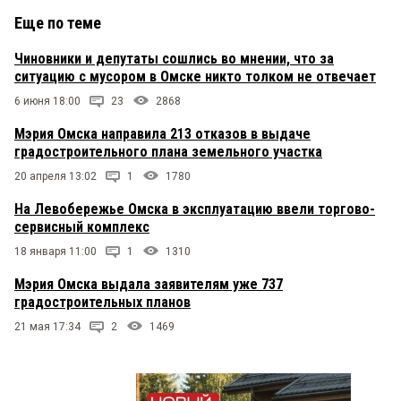
Еще по теме
Чиновники и депутаты сошлись во мнении, что за
ситуацию с мусором в Омске никто толком не отвечает
6 июня 18:00
23
2868
Мэрия Омска направила 213 отказов в выдаче
градостроительного плана земельного участка
20 апреля 13:02
1
1780
На Левобережье Омска в эксплуатацию ввели торгово-
сервисный комплекс
18 января 11:00
1
1310
Мэрия Омска выдала заявителям уже 737
градостроительных планов
21 мая 17:34
2
1469