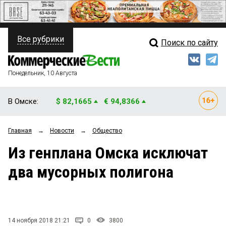
Все рубрики
Поиск по сайту
ПОЛИТИКА
Свежий выпуск
Медиа
ФИНАНСЫ
Понедельник, 10 Августа
Кто есть кто
НЕДВИЖИМОСТЬ
В Омске:
$ 82,1665
€ 94,8366
Интервью
БИЗНЕС
Главная
→
Новости
→
Общество
Мнения
ОБЩЕСТВО
Из генплана Омска исключат
Рейтинги
ЗАКОН
два мусорных полигона
Блоги
НОВОСТИ КОМПАНИЙ
Архив
ПРОИСШЕСТВИЯ
14 ноября 2018 21:21
0
3800