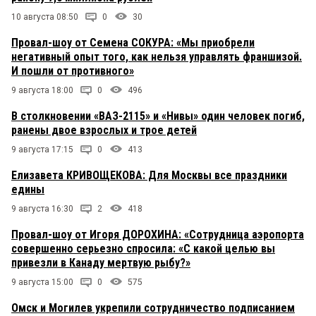
10 августа 08:50
0
30
Провал-шоу от Семена СОКУРА: «Мы приобрели
негативный опыт того, как нельзя управлять франшизой.
И пошли от противного»
9 августа 18:00
0
496
В столкновении «ВАЗ-2115» и «Нивы» один человек погиб,
ранены двое взрослых и трое детей
9 августа 17:15
0
413
Елизавета КРИВОЩЕКОВА: Для Москвы все праздники
едины
9 августа 16:30
2
418
Провал-шоу от Игоря ДОРОХИНА: «Сотрудница аэропорта
совершенно серьезно спросила: «С какой целью вы
привезли в Канаду мертвую рыбу?»
9 августа 15:00
0
575
Омск и Могилев укрепили сотрудничество подписанием