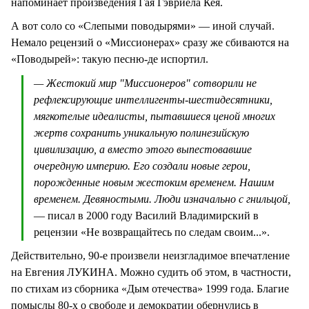
напоминает произведения Гая Гэвриела Кея.
А вот соло со «Слепыми поводырями» — иной случай.
Немало рецензий о «Миссионерах» сразу же сбиваются на
«Поводырей»: такую песню-де испортил.
— Жестокий мир "Миссионеров" сотворили не
рефлексирующие интеллигенты-шестидесятники,
мягкотелые идеалисты, пытавшиеся ценой многих
жертв сохранить уникальную полинезийскую
цивилизацию, а вместо этого выпестовавшие
очередную империю. Его создали новые герои,
порожденные новым жестоким временем. Нашим
временем. Девяностыми. Люди изначально с гнильцой,
— писал в 2000 году Василий Владимирский в
рецензии «Не возвращайтесь по следам своим...».
Действительно, 90-е произвели неизгладимое впечатление
на Евгения ЛУКИНА. Можно судить об этом, в частности,
по стихам из сборника «Дым отечества» 1999 года. Благие
помыслы 80-х о свободе и демократии обернулись в