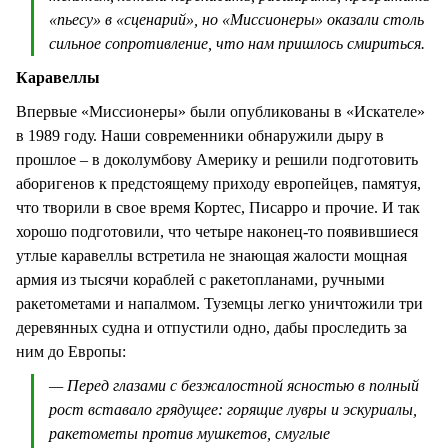
«пьесу» в «сценарий», но «Миссионеры» оказали столь
сильное сопротивление, что нам пришлось смириться.
Каравеллы
Впервые «Миссионеры» были опубликованы в «Искателе»
в 1989 году. Наши современники обнаружили дыру в
прошлое – в доколумбову Америку и решили подготовить
аборигенов к предстоящему приходу европейцев, памятуя,
что творили в свое время Кортес, Писарро и прочие. И так
хорошо подготовили, что четыре наконец-то появившиеся
утлые каравеллы встретила не знающая жалости мощная
армия из тысячи кораблей с ракетопланами, ручными
ракетометами и напалмом. Туземцы легко уничтожили три
деревянных судна и отпустили одно, дабы проследить за
ним до Европы:
— Перед глазами с безжалостной ясностью в полный
рост вставало грядущее: горящие лувры и эскуриалы,
ракетометы против мушкетов, смуглые