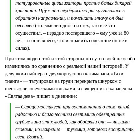
татуированные цивилизаторы против белых дикарей
христиан. Пружина неудержимо раскручивалась в
обратном направлении, и помешать этому он был
бессилен
(это мысли одного из тех, кто все это
осуществил, – изрядно постаревшего – ему уже за 80
лет – и понявшего, что исправить содеянное он не в
силах).
При этом люди с той и этой стороны по сути своей не особо
изменились по сравнению с реальной нашей историей. У
девушки-снайпера с двухкорпусного катамарана «Тахи
тианга» — татуировка на груди перекрыта шнурком с
шестью человеческими клыками, а священник с каравеллы
«Святая дева» пишет в дневнике:
— Сердце мое ликует при воспоминании о том, какой
радостью и благочестием светились обветренные
грубые лица этих людей, как ободряли они — низкими
словами, но искренне — туземца, готового воспринять
свет Божий.