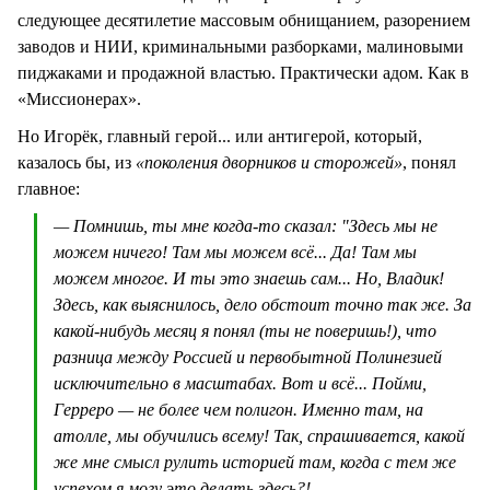
следующее десятилетие массовым обнищанием, разорением
заводов и НИИ, криминальными разборками, малиновыми
пиджаками и продажной властью. Практически адом. Как в
«Миссионерах».
Но Игорёк, главный герой... или антигерой, который,
казалось бы, из
«поколения дворников и сторожей»
, понял
главное:
— Помнишь, ты мне когда-то сказал: "Здесь мы не
можем ничего! Там мы можем всё... Да! Там мы
можем многое. И ты это знаешь сам... Но, Владик!
Здесь, как выяснилось, дело обстоит точно так же. За
какой-нибудь месяц я понял (ты не поверишь!), что
разница между Россией и первобытной Полинезией
исключительно в масштабах. Вот и всё... Пойми,
Герреро — не более чем полигон. Именно там, на
атолле, мы обучились всему! Так, спрашивается, какой
же мне смысл рулить историей там, когда с тем же
успехом я могу это делать здесь?!