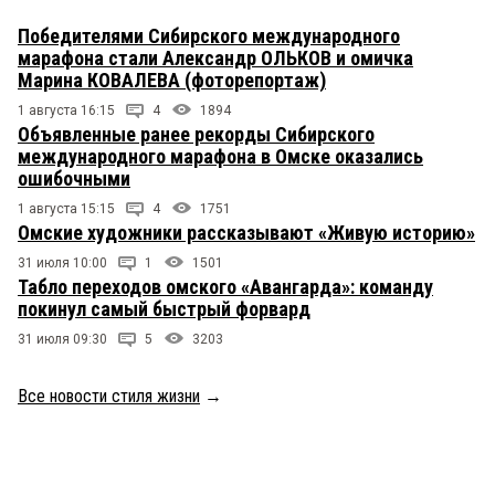
Победителями Сибирского международного
марафона стали Александр ОЛЬКОВ и омичка
Марина КОВАЛЕВА (фоторепортаж)
1 августа 16:15
4
1894
Объявленные ранее рекорды Сибирского
международного марафона в Омске оказались
ошибочными
1 августа 15:15
4
1751
Омские художники рассказывают «Живую историю»
31 июля 10:00
1
1501
Табло переходов омского «Авангарда»: команду
покинул самый быстрый форвард
31 июля 09:30
5
3203
Все новости стиля жизни
→