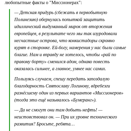
любопытные факты о "Миссионерах":
— Детская придурь (сбежать в первобытную
Полинезию) обернулась попыткой защитить
идиллический выдуманный мирок от вторжения
европейцев, в результате чего мы так изуродовали
несчастные острова, что конкистадоры скромно
курят в сторонке. Ей-богу, намерения у нас были самые
благие. Нам и вправду не хотелось, чтобы «рай по
правому борту» сменился адом, однако повесть
оказалась сильнее, а главное, умнее нас самих.
Пользуясь случаем, спешу передать запоздалую
благодарность Святославу Логинову, вдребезги
разнёсшему один из первых вариантов «Миссионеров»
(тогда это ещё называлось «Бумеранг»).
— Да не смогут они там добыть нефть! —
неистовствовал он. — При их уровне технического
развития? Бросьте, ребята…