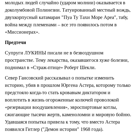
молодых людей случайно (ударом молнии) оказывается в
доколумбовой Полинезии. Татуированный местный вождь,
двухкорпусный катамаран "Пуа Ту Тахи Море Ареа", табу,
война между племенами – все это появилось потом в
«Миссионерах».
Предтечи
Супруги ЛУКИНЫ писали не в безвоздушном
пространстве. Тему лекарства, оказавшегося хуже болезни,
поднимал в «Страж-птице» Роберт Шекли.
Север Гансовский рассказывал о попытке изменить
историю, убив в прошлом Юргена Астера, которому только
предстояло когда-то стать кровавым диктатором и
воплотить в жизнь огороженные колючей проволокой
«резервации воодушевления», эвроспиртовые котлы,
сжигающие тысячи жертв, каменоломни и мировую бойню.
Удавшаяся попытка привела к тому, что вместо Астера
появился Гитлер ("Демон истории" 1968 года).