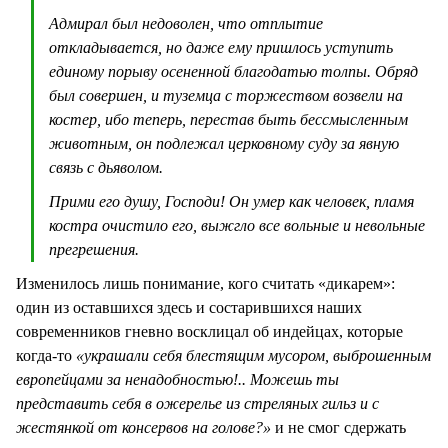
Адмирал был недоволен, что отплытие
откладывается, но даже ему пришлось уступить
единому порыву осененной благодатью толпы. Обряд
был совершен, и туземца с торжеством возвели на
костер, ибо теперь, перестав быть бессмысленным
животным, он подлежал церковному суду за явную
связь с дьяволом.
Прими его душу, Господи! Он умер как человек, пламя
костра очистило его, выжгло все вольные и невольные
прегрешения.
Изменилось лишь понимание, кого считать «дикарем»:
один из оставшихся здесь и состарившихся наших
современников гневно восклицал об индейцах, которые
когда-то
«украшали себя блестящим мусором, выброшенным
европейцами за ненадобностью!.. Можешь ты
представить себя в ожерелье из стреляных гильз и с
жестянкой от консервов на голове?»
и не смог сдержать