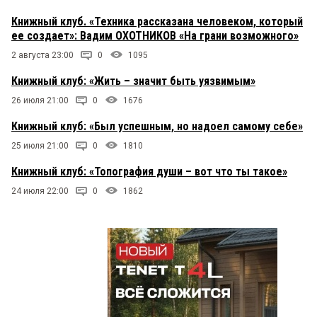
Книжный клуб. «Техника рассказана человеком, который
ее создает»: Вадим ОХОТНИКОВ «На грани возможного»
2 августа 23:00
0
1095
Книжный клуб: «Жить – значит быть уязвимым»
26 июля 21:00
0
1676
Книжный клуб: «Был успешным, но надоел самому себе»
25 июля 21:00
0
1810
Книжный клуб: «Топография души – вот что ты такое»
24 июля 22:00
0
1862