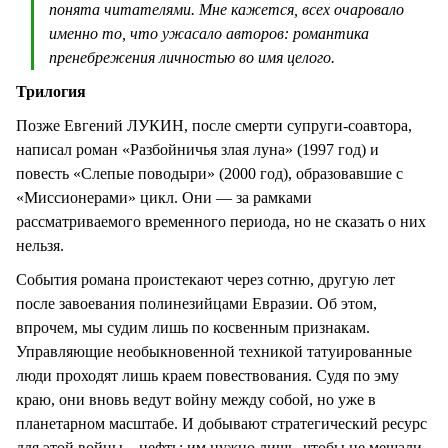
понята читателями. Мне кажется, всех очаровало
именно то, что ужасало авторов: романтика
пренебрежения личностью во имя целого.
Трилогия
Позже Евгений ЛУКИН, после смерти супруги-соавтора,
написал роман «Разбойничья злая луна» (1997 год) и
повесть «Слепые поводыри» (2000 год), образовавшие с
«Миссионерами» цикл. Они — за рамками
рассматриваемого временного периода, но не сказать о них
нельзя.
События романа проистекают через сотню, другую лет
после завоевания полинезийцами Евразии. Об этом,
впрочем, мы судим лишь по косвенным признакам.
Управляющие необыкновенной техникой татуированные
люди проходят лишь краем повествования. Судя по эму
краю, они вновь ведут войну между собой, но уже в
планетарном масштабе. И добывают стратегический ресурс
для этой войны – нефть: им нужно лишь, чтобы не мешали.