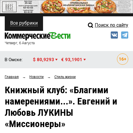
Все рубрики
Поиск по сайту
ПОЛИТИКА
Свежий выпуск
Медиа
ФИНАНСЫ
Четверг, 6 Августа
Кто есть кто
НЕДВИЖИМОСТЬ
В Омске:
$ 80,9293
€ 93,1901
Интервью
БИЗНЕС
Главная
→
Новости
→
Стиль жизни
Мнения
ОБЩЕСТВО
Книжный клуб: «Благими
Рейтинги
ЗАКОН
намерениями...». Евгений и
Блоги
НОВОСТИ КОМПАНИЙ
Любовь ЛУКИНЫ
Архив
ПРОИСШЕСТВИЯ
«Миссионеры»
СТИЛЬ ЖИЗНИ