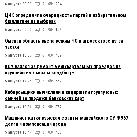
6 августа 09:30
0
234
ЦИК определила очередность партий в избирательном
бюллетене на выборах
6 августа 09:00
0
199
Омская область ввела режим ЧС в агросекторе из-за
засухи
5 августа 18:07
6
469
КСУ взялся за ремонт межквартальных проездов на
крупнейшем омском кладбище
5 августа 17:25
2
652
Киберсыщики вычислили и задержали группу юных
омичей за продажи банковских карт
5 августа 16:26
0
577
Машинист катка взыскал с ханты-мансийского СУ №967
долги и компенсации вреда
5 августа 15:44
0
465