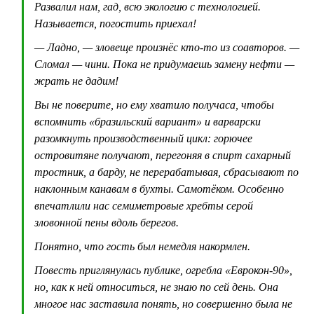
Развалил нам, гад, всю экологию с технологией.
Называется, погостить приехал!
— Ладно, — зловеще произнёс кто-то из соавторов. —
Сломал — чини. Пока не придумаешь замену нефти —
жрать не дадим!
Вы не поверите, но ему хватило получаса, чтобы
вспомнить «бразильский вариант» и варварски
разомкнуть производственный цикл: горючее
островитяне получают, перегоняя в спирт сахарный
тростник, а барду, не перерабатывая, сбрасывают по
наклонным канавам в бухты. Самотёком. Особенно
впечатлили нас семиметровые хребты серой
зловонной пены вдоль берегов.
Понятно, что гость был немедля накормлен.
Повесть приглянулась публике, огребла «Еврокон-90»,
но, как к ней относиться, не знаю по сей день. Она
многое нас заставила понять, но совершенно была не