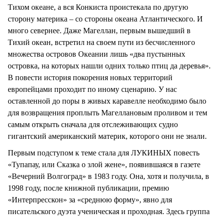
Тихом океане, а вся Конкиста проистекала по другую
сторону материка – со стороны океана Атлантического. И
много севернее. Даже Магеллан, первым вышедший в
Тихий океан, встретил на своем пути из бесчисленного
множества островов Океании лишь «два пустынных
островка, на которых нашли одних только птиц да деревья».
В повести история покорения новых территорий
европейцами проходит по иному сценарию. У нас
оставленной до поры в живых каравелле необходимо было
для возвращения проплыть Магеллановым проливом и тем
самым открыть сначала для отслеживающих судно
гигантский американский материк, которого они не знали.
Первым подступом к теме стала для ЛУКИНЫХ повесть
«Тупапау, или Сказка о злой жене», появившаяся в газете
«Вечерний Волгоград» в 1983 году. Она, хотя и получила, в
1998 году, после книжной публикации, премию
«Интерпресскон» за «среднюю форму», явно для
писательского дуэта ученическая и проходная. Здесь группа