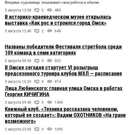
Впервые художница показывает свои работы в объеме.
5 августа 13:58
0
480
В историко-краеведческом музее открылась
выставка «Как рос и строился город Омск»
5 августа 12:40
2
640
Названы победители Фестиваля стритбола среди
109 команд в семи категориях
5 августа 09:30
0
502
В Омске сегодня стартует VI розыгрыш
предсезонного турнира клубов МХЛ — расписание
3 августа 10:20
0
974
Лица Любинского: главная улица Омска в работах
Георгия КИЧИГИНА
3 августа 09:40
5
1443
Книжный клуб. «Техника рассказана человеком,
который ее создает»: Вадим ОХОТНИКОВ «На грани
возможного»
2 августа 23:00
0
1095