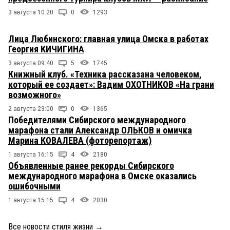
3 августа 10:20
0
1293
Лица Любинского: главная улица Омска в работах
Георгия КИЧИГИНА
3 августа 09:40
5
1745
Книжный клуб. «Техника рассказана человеком,
который ее создает»: Вадим ОХОТНИКОВ «На грани
возможного»
2 августа 23:00
0
1365
Победителями Сибирского международного
марафона стали Александр ОЛЬКОВ и омичка
Марина КОВАЛЕВА (фоторепортаж)
1 августа 16:15
4
2180
Объявленные ранее рекорды Сибирского
международного марафона в Омске оказались
ошибочными
1 августа 15:15
4
2030
Все новости стиля жизни
→