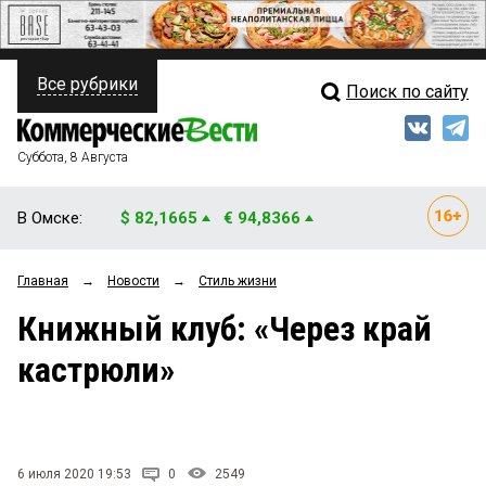
Все рубрики
Поиск по сайту
ПОЛИТИКА
Свежий выпуск
Медиа
ФИНАНСЫ
Суббота, 8 Августа
Кто есть кто
НЕДВИЖИМОСТЬ
В Омске:
$ 82,1665
€ 94,8366
Интервью
БИЗНЕС
Главная
→
Новости
→
Стиль жизни
Мнения
ОБЩЕСТВО
Книжный клуб: «Через край
Рейтинги
ЗАКОН
кастрюли»
Блоги
НОВОСТИ КОМПАНИЙ
Архив
ПРОИСШЕСТВИЯ
6 июля 2020 19:53
0
2549
СТИЛЬ ЖИЗНИ