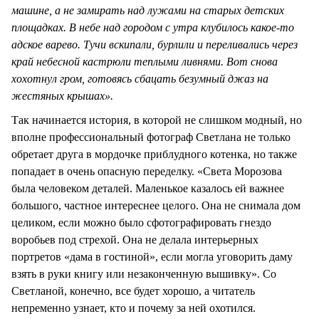
машине, а не замирать над лужами на старых детских
площадках. В небе над городом с утра клубилось какое-то
адское варево. Тучи вскипали, бурлили и переливались через
край небесной кастрюли теплыми ливнями. Вот снова
хохотнул гром, готовясь сбацать безумный джаз на
жестяных крышах».
Так начинается история, в которой не слишком модный, но
вполне профессиональный фотограф Светлана не только
обретает друга в мордочке приблудного котенка, но также
попадает в очень опасную переделку. «Света Морозова
была человеком деталей. Маленькое казалось ей важнее
большого, частное интереснее целого. Она не снимала дом
целиком, если можно было сфотографировать гнездо
воробьев под стрехой. Она не делала интерьерных
портретов «дама в гостиной», если могла уговорить даму
взять в руки книгу или незаконченную вышивку». Со
Светланой, конечно, все будет хорошо, а читатель
непременно узнает, кто и почему за ней охотился.