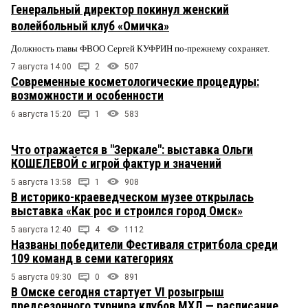
Генеральный директор покинул женский
волейбольный клуб «Омичка»
Должность главы ФВОО Сергей КУФРИН по-прежнему сохраняет.
7 августа 14:00
2
507
Современные косметологические процедуры:
возможности и особенности
6 августа 15:20
1
583
Что отражается в "Зеркале": выставка Ольги
КОШЕЛЕВОЙ с игрой фактур и значений
5 августа 13:58
1
908
В историко-краеведческом музее открылась
выставка «Как рос и строился город Омск»
5 августа 12:40
4
1112
Названы победители Фестиваля стритбола среди
109 команд в семи категориях
5 августа 09:30
0
891
В Омске сегодня стартует VI розыгрыш
предсезонного турнира клубов МХЛ — расписание