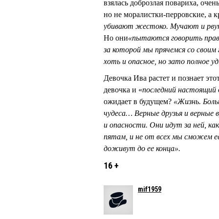
взялась доброзлая повариха, очень
но не моралистки-перровские, а 
убивают жестоко. Мучают и рвут
Но они
«пытаются говорить правд
за которой мы прячемся со своим
хоть и опасное, но зато полное у
Девочка Ива растет и познает этот
девочка и «
последний настоящий
ожидает в будущем?
«Жизнь. Боль
чудеса… Верные друзья и верные 
и опасности. Они идут за ней, как
пятам, и не от всех мы сможем е
доживут до ее конца».
16 +
mif1959