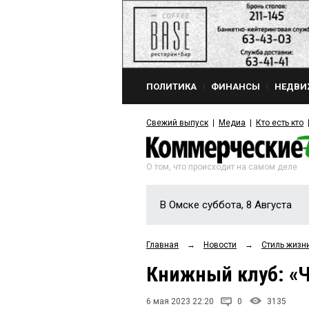
ПОЛИТИКА
ФИНАНСЫ
НЕДВИ
Свежий выпуск
Медиа
Кто есть кто
О том, что происходит на самом деле
В Омске суббота, 8 Августа
Главная
→
Новости
→
Стиль жизн
Книжный клуб: «Ч
6 мая 2023 22:20
0
3135