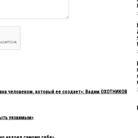
зана человеком, который ее создает»: Вадим ОХОТНИКОВ
быть уязвимым»
но надоел самому себе»