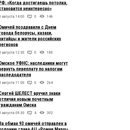
РФ: «Когда достигаешь потолка,
становится неинтересно»
8 августа 14:00
0
146
Омичей поздравили с Днем
города белорусы, казахи,
китайцы и жители российских
регионов
8 августа 12:30
0
185
Омское УФНС: наследники могут
вернуть переплату по налогам
наследодателя
8 августа 11:00
0
264
Сергей ШЕЛЕСТ вручил знаки
отличия новым почетным
гражданам Омска
8 августа 09:30
4
302
За обман 93 омичей отправлен в
колонию глава АЦ «Ромни Марш»