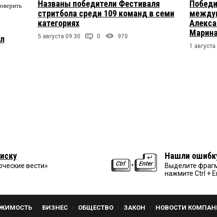
Названы победители Фестиваля
Победи
поверить
стритбола среди 109 команд в семи
междун
категориях
Алекса
Марина
5 августа 09:30
0
970
ул
1 августа
иску
Нашли ошибк
рческие вести»
Выделите фрагм
нажмите Ctrl + E
ЖИМОСТЬ
БИЗНЕС
ОБЩЕСТВО
ЗАКОН
НОВОСТИ КОМПАН