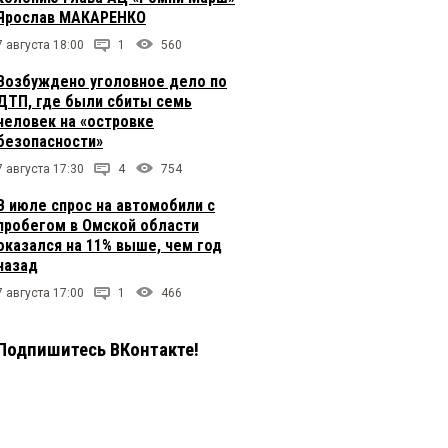
Ярослав МАКАРЕНКО
7 августа 18:00
1
560
Возбуждено уголовное дело по
ДТП, где были сбиты семь
человек на «островке
безопасности»
7 августа 17:30
4
754
В июле спрос на автомобили с
пробегом в Омской области
оказался на 11% выше, чем год
назад
7 августа 17:00
1
466
Подпишитесь ВКонтакте!