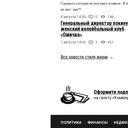
Горького сегодня не изучают в школе. Я 
не мог: как?!
8 августа 14:00
0
146
Генеральный директор покин
женский волейбольный клуб
«Омичка»
7 августа 14:00
2
661
Все новости стиля жизни
→
Оформите подп
на газету «Комме
ПОЛИТИКА
ФИНАНСЫ
НЕДВИ