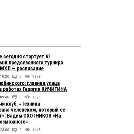
е сегодня стартует VI
ыш предсезонного турнира
 МХЛ — расписание
 10:20
0
1378
юбинского: главная улица
в работах Георгия КИЧИГИНА
 09:40
5
1826
й клуб. «Техника
зана человеком, который ее
т»: Вадим ОХОТНИКОВ «На
возможного»
 23:00
0
1448