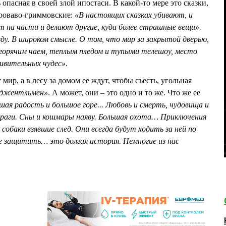
 опасная в своей злой ипостаси. В какой-то мере это сказки,
кроваво-гриммовские:
«В настоящих сказках убивают, и
 на части и делают другие, куда более страшные вещи».
у. В широком смысле. О том, что мир за закрытой дверью,
 горячим чаем, теплым пледом и тупыми телешоу, место
дивительных чудес»
.
 мир, а в лесу за домом ее ждут, чтобы съесть, угольная
 джентльмен»
. А может, они – это одно и то же. Что же ее
шая радость и большое горе... Любовь и смерть, чудовища и
враги. Сны и кошмары наяву. Большая охота… Приключения
 собаки взявшие след. Они всегда будут ходить за ней по
е защитить… это долгая история. Немногие из нас