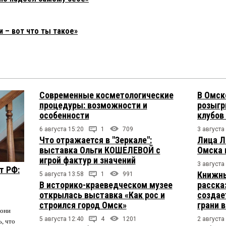
 – вот что ты такое»
Современные косметологические
В Омск
процедуры: возможности и
розыгр
особенности
клубов
6 августа 15:20
1
709
3 августа
Что отражается в "Зеркале":
Лица Л
выставка Ольги КОШЕЛЕВОЙ с
Омска 
игрой фактур и значений
3 августа
т РФ:
Книжны
5 августа 13:58
1
991
В историко-краеведческом музее
расска
открылась выставка «Как рос и
создае
строился город Омск»
грани 
 они
5 августа 12:40
4
1201
2 августа
ь, что