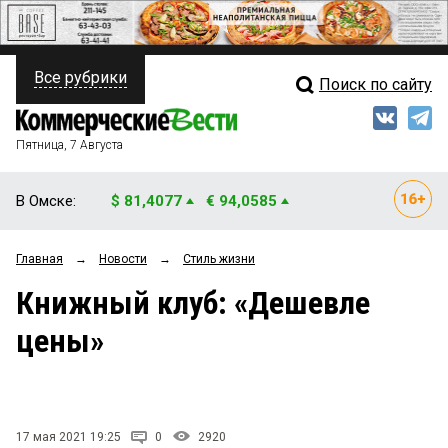
Все рубрики
Поиск по сайту
ПОЛИТИКА
Свежий выпуск
Медиа
ФИНАНСЫ
Пятница, 7 Августа
Кто есть кто
НЕДВИЖИМОСТЬ
В Омске:
$ 81,4077
€ 94,0585
Интервью
БИЗНЕС
Главная
→
Новости
→
Стиль жизни
Мнения
ОБЩЕСТВО
Книжный клуб: «Дешевле
Рейтинги
ЗАКОН
цены»
Блоги
НОВОСТИ КОМПАНИЙ
Архив
ПРОИСШЕСТВИЯ
17 мая 2021 19:25
0
2920
СТИЛЬ ЖИЗНИ