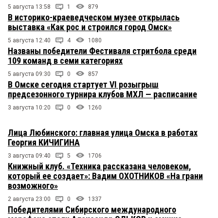
5 августа 13:58
1
879
В историко-краеведческом музее открылась
выставка «Как рос и строился город Омск»
5 августа 12:40
4
1080
Названы победители Фестиваля стритбола среди
109 команд в семи категориях
5 августа 09:30
0
857
В Омске сегодня стартует VI розыгрыш
предсезонного турнира клубов МХЛ — расписание
3 августа 10:20
0
1260
Лица Любинского: главная улица Омска в работах
Георгия КИЧИГИНА
3 августа 09:40
5
1706
Книжный клуб. «Техника рассказана человеком,
который ее создает»: Вадим ОХОТНИКОВ «На грани
возможного»
2 августа 23:00
0
1337
Победителями Сибирского международного