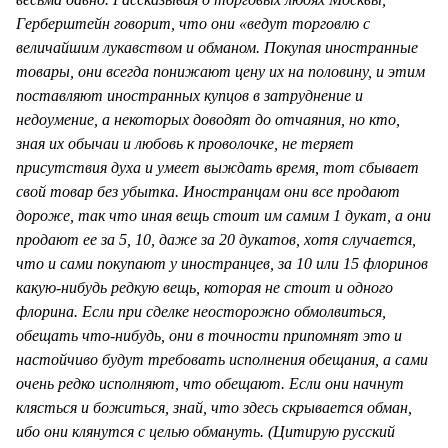
Герберштейн говорит, что они «ведут торговлю с
величайшим лукавством и обманом. Покупая иностранные
товары, они всегда понижают цену их на половину, и этим
поставляют иностранных купцов в затруднение и
недоумение, а некоторых доводят до отчаяния, но кто,
зная их обычаи и любовь к проволочке, не теряет
присутствия духа и умеет выждать время, тот сбывает
свой товар без убытка. Иностранцам они все продают
дороже, так что иная вещь стоит им самим 1 дукат, а они
продают ее за 5, 10, даже за 20 дукатов, хотя случается,
что и сами покупают у иностранцев, за 10 или 15 флоринов
какую-нибудь редкую вещь, которая не стоит и одного
флорина. Если при сделке неосторожно обмолвиться,
обещать что-нибудь, они в точности припомнят это и
настойчиво будут требовать исполнения обещания, а сами
очень редко исполняют, что обещают. Если они начнут
клясться и божиться, знай, что здесь скрывается обман,
ибо они клянутся с целью обмануть. (Цитирую русский