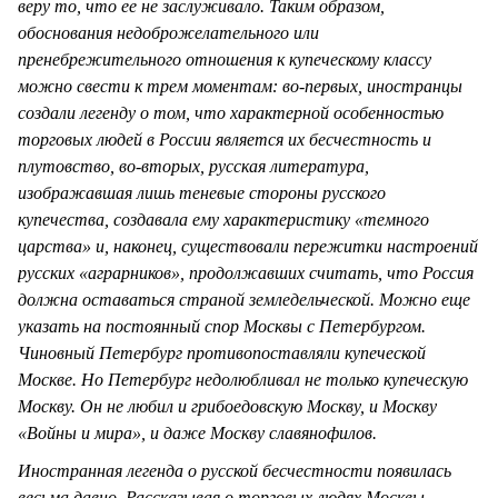
веру то, что ее не заслуживало. Таким образом,
обоснования недоброжелательного или
пренебрежительного отношения к купеческому классу
можно свести к трем моментам: во-первых, иностранцы
создали легенду о том, что характерной особенностью
торговых людей в России является их бесчестность и
плутовство, во-вторых, русская литература,
изображавшая лишь теневые стороны русского
купечества, создавала ему характеристику «темного
царства» и, наконец, существовали пережитки настроений
русских «аграрников», продолжавших считать, что Россия
должна оставаться страной земледельческой. Можно еще
указать на постоянный спор Москвы с Петербургом.
Чиновный Петербург противопоставляли купеческой
Москве. Но Петербург недолюбливал не только купеческую
Москву. Он не любил и грибоедовскую Москву, и Москву
«Войны и мира», и даже Москву славянофилов.
Иностранная легенда о русской бесчестности появилась
весьма давно. Рассказывая о торговых людях Москвы,