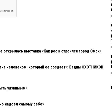
е открылась выставка «Как рос и строился город Омск»
зана человеком, который ее создает»: Вадим ОХОТНИКОВ
быть уязвимым»
но надоел самому себе»