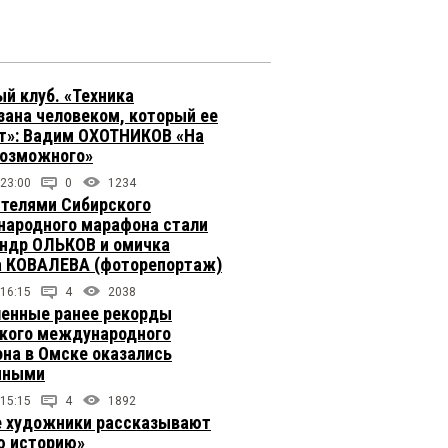
й клуб. «Техника
зана человеком, который ее
т»: Вадим ОХОТНИКОВ «На
возможного»
 23:00
0
1234
телями Сибирского
ародного марафона стали
ндр ОЛЬКОВ и омичка
 КОВАЛЕВА (фоторепортаж)
 16:15
4
2038
енные ранее рекорды
кого международного
на в Омске оказались
чными
 15:15
4
1892
 художники рассказывают
 историю»