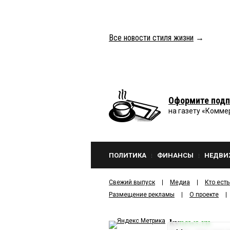
Все новости стиля жизни
→
Оформите подп
на газету «Комме
ПОЛИТИКА
ФИНАНСЫ
НЕДВИ
Свежий выпуск
Медиа
Кто есть
Размещение рекламы
О проекте
kv
news.ru