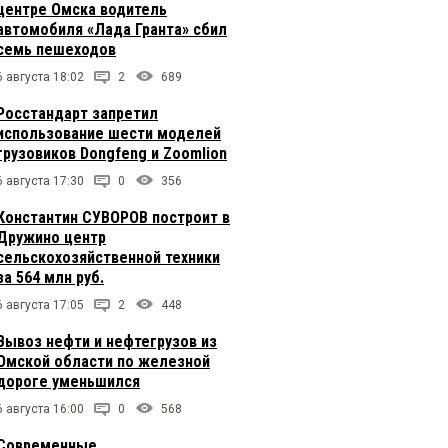
центре Омска водитель
автомобиля «Лада Гранта» сбил
семь пешеходов
6 августа 18:02
2
689
Росстандарт запретил
использование шести моделей
грузовиков Dongfeng и Zoomlion
6 августа 17:30
0
356
Константин СУВОРОВ построит в
Дружино центр
сельскохозяйственной техники
за 564 млн руб.
6 августа 17:05
2
448
Вывоз нефти и нефтегрузов из
Омской области по железной
дороге уменьшился
6 августа 16:00
0
568
Современные