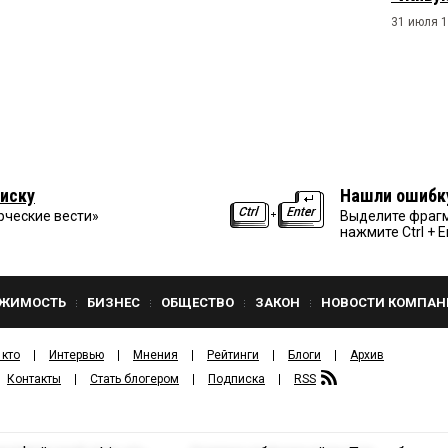
31 июля 1
иску
Нашли ошибк
рческие вести»
Выделите фрагм
нажмите Ctrl + E
ЖИМОСТЬ
БИЗНЕС
ОБЩЕСТВО
ЗАКОН
НОВОСТИ КОМПАН
 кто
Интервью
Мнения
Рейтинги
Блоги
Архив
Контакты
Стать блогером
Подписка
RSS