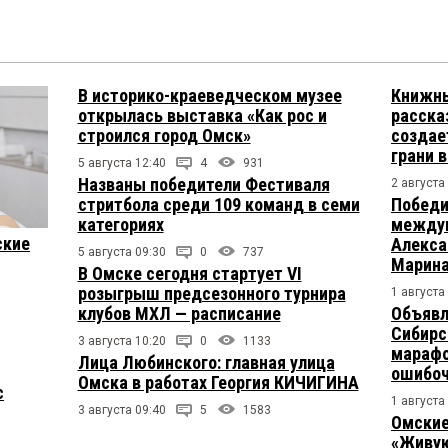
В историко-краеведческом музее
Книжны
открылась выставка «Как рос и
расска
строился город Омск»
создае
грани 
5 августа 12:40
4
931
Названы победители Фестиваля
2 августа
стритбола среди 109 команд в семи
Победи
категориях
междун
ские
Алекса
5 августа 09:30
0
737
Марина
В Омске сегодня стартует VI
розыгрыш предсезонного турнира
1 августа
клубов МХЛ — расписание
Объявл
Сибирс
3 августа 10:20
0
1133
марафо
Лица Любинского: главная улица
ошибо
Омска в работах Георгия КИЧИГИНА
с
1 августа
3 августа 09:40
5
1583
Омские
«Живую