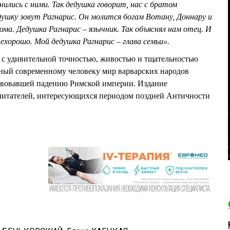
ились с ними. Так дедушка говорит, нас с братом
ушку зовут Рагнарис. Он молится богам Вотану, Доннару и
ма. Дедушка Рагнарис – язычник. Так объяснял нам отец. И
ехорошо. Мой дедушка Рагнарис – глава семьи».
 с удивительной точностью, живостью и тщательностью
ный современному человеку мир варварских народов
ствовавшей падению Римской империи
.
Издание
читателей, интересующихся периодом поздней Античности