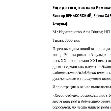
Еще до того, как пала Римск
Виктор БЕНЬКОВСКИЙ, Елена ХА
Атаульф
М.: Издательство Acta Diurna; ИП 
Тираж 3000 экз.
Перед выходом новой книги изда
конца IV века роман «Атаульф» – э
весь ХХ век и начало XXI века) 
древнегерманских племен: «
Никто
издательство ActaDiurna вполне 
русском языке и в наилучшем пол
Иллюстрации к книге выполнены
«
Когда дедушка распекает нас с б
могуч наш род и доблестью овеян.
сородичей, но честь нашего рода